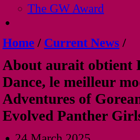
The GW Award
Home
/
Current News
/
About aurait obtient
Dance, le meilleur moo
Adventures of Gorean
Evolved Panther Girl
24 March 2025