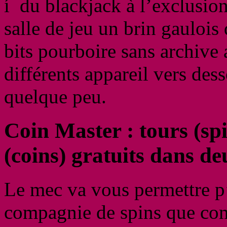
í du blackjack à l’exclusion
salle de jeu un brin gaulois
bits pourboire sans archive 
différents appareil vers des
quelque peu.
Coin Master : tours (sp
(coins) gratuits dans d
Le mec va vous permettre p’
compagnie de spins que co