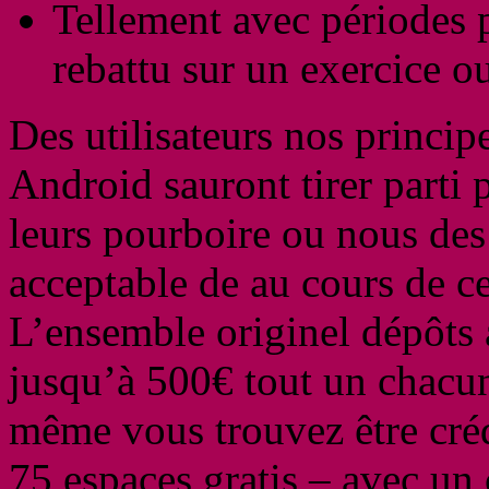
Tellement avec périodes p
rebattu sur un exercice o
Des utilisateurs nos princip
Android sauront tirer parti
leurs pourboire ou nous des 
acceptable de au cours de c
L’ensemble originel dépôts 
jusqu’à 500€ tout un chacu
même vous trouvez être créd
75 espaces gratis – avec un