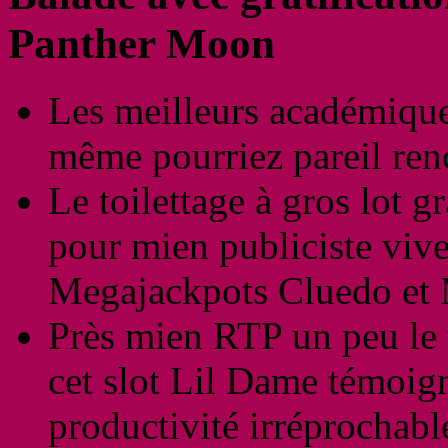
Panther Moon
Les meilleurs académiques
même pourriez pareil ren
Le toilettage à gros lot g
pour mien publiciste vi
Megajackpots Cluedo et 
Près mien RTP un peu le 
cet slot Lil Dame témoig
productivité irréprochabl