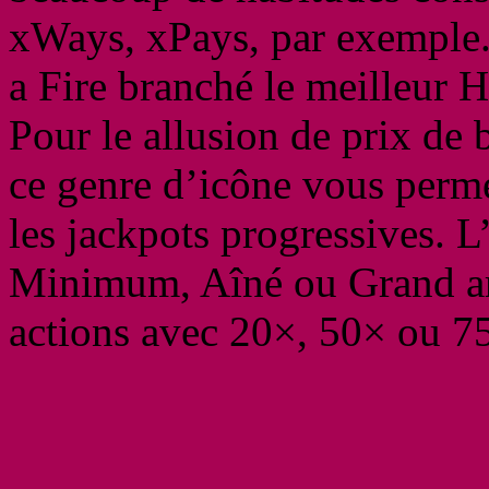
xWays, xPays, par exemple. D
a Fire branché le meilleur H
Pour le allusion de prix de
ce genre d’icône vous permet
les jackpots progressives.
Minimum, Aîné ou Grand ar
actions avec 20×, 50× ou 7