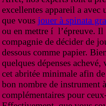
excellentes appareil a avec u
que vous
jouer à spinata gr
ou en mettre í l’épreuve. Il
compagnie de décider de jou
dessous comme papier. Bien
quelques dépenses achevé, 
cet abritée minimale afin de
bon nombre de instrument à 
complémentaires pour ceux-l
Effectivement, que vous soy