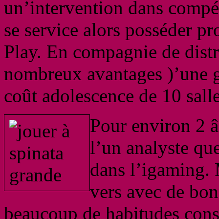
un’intervention dans compéti
se service alors posséder 
Play. En compagnie de distra
nombreux avantages )’une 
coût adolescence de 10 sall
Pour environ 2 â
l’un analyste que
dans l’igaming. 
vers avec de bon
beaucoup de habitudes const