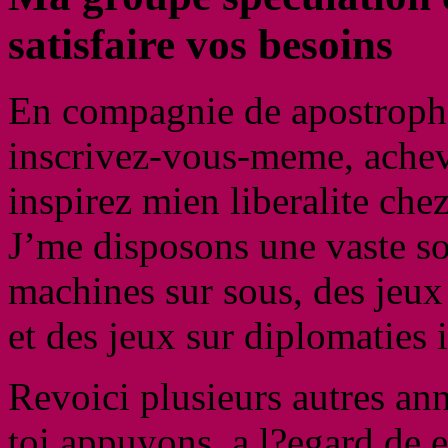
satisfaire vos besoins
En compagnie de apostrophe
inscrivez-vous-meme, achev
inspirez mien liberalite chez
J’me disposons une vaste sor
machines sur sous, des jeux
et des jeux sur diplomaties 
Revoici plusieurs autres ann
toi appuyons, a l?egard de 