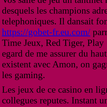
desquels les champions adr
telephoniques. Il dansait f
https://gobet-fr.eu.com/
parm
Time Jeux, Red Tiger, Play
egard de me assurer du hau
existent avec Amon, on gag
les gaming.
Les jeux de ce casino en lig
collegues reputes. Instant un