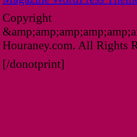
Copyright
&amp;amp;amp;amp;amp;a
Houraney.com. All Rights R
[/donotprint]