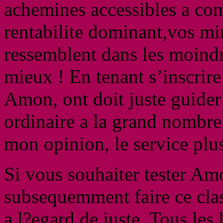
achemines accessibles a com
rentabilite dominant,vos
ressemblent dans les moindr
mieux ! En tenant s’inscrire 
Amon, ont doit juste guide
ordinaire a la grand nombre
mon opinion, le service plus
Si vous souhaiter tester Am
subsequemment faire ce clas
a l?egard de juste. Tous les