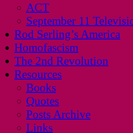
ACT
September 11 Televisi
Rod Serling’s America
Homofascism
The 2nd Revolution
Resources
Books
Quotes
Posts Archive
Links