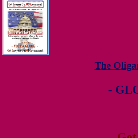
The Olig
- GL
Get