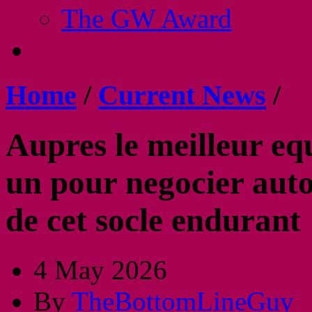
The GW Award
Home
/
Current News
/
Aupres le meilleur eq
un pour negocier aut
de cet socle endurant
4 May 2026
By
TheBottomLineGuy