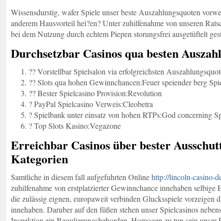
Wissensdurstig, wafer Spiele unser beste Auszahlungsquoten vorw
anderem Hausvorteil hei?en? Unter zuhilfenahme von unseren Ratsc
bei dem Nutzung durch echtem Piepen storungsfrei ausgetüftelt geste
Durchsetzbar Casinos qua besten Auszah
?? Vorstellbar Spielsalon via erfolgreichsten Auszahlungsqu
?? Slots qua hohen Gewinnchancen:Feuer speiender berg Spi
?? Bester Spielcasino Provision:Revolution
? PayPal Spielcasino Verweis:Cleobetra
? Spielbank unter einsatz von hohen RTPs:God concerning Sp
? Top Slots Kasino:Vegazone
Erreichbar Casinos über bester Ausschut
Kategorien
Samtliche in diesem fall aufgefuhrten Online
http://lincoln-casino-
zuhilfenahme von erstplatzierter Gewinnchance innehaben selbige 
die zulässig eignen, europaweit verbinden Glucksspiele vorzeigen d
innehaben. Daruber auf den füßen stehen unser Spielcasinos nebens
Inspektion ein Regulierungsbehorden. Homogen zu tun sein unser 