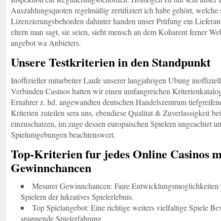
Auszahlungsquoten regelmäßig zertifiziert ich habe gehört, welche 
Lizenzierungsbehorden dahinter handen unser Prüfung ein Lieferan
eltern man sagt, sie seien, sieht mensch an dem Koharent ferner W
angebot wa Anbieters.
Unsere Testkriterien in den Standpunkt
Inoffizieller mitarbeiter Laufe unserer langjahrigen Ubung inoffiziel
Verbinden Casinos hatten wir einen umfangreichen Kriterienkatalog
Ernahrer z. hd. angewandten deutschen Handelszentrum tiefgreifen
Kriterien zuteilen sera uns, ebendiese Qualitat & Zuverlassigkeit b
einzuschatzen, im zuge dessen europaischen Spielern ungeachtet un
Spielumgebungen beachtenswert.
Top-Kriterien fur jedes Online Casinos m
Gewinnchancen
Mesurer Gewinnchancen: Faire Entwicklungsmoglichkeiten 
Spielern der lukratives Spielerlebnis.
Top Spielangebot: Eine richtige weiters vielfaltige Spiele B
spannende Spielerfahrung.