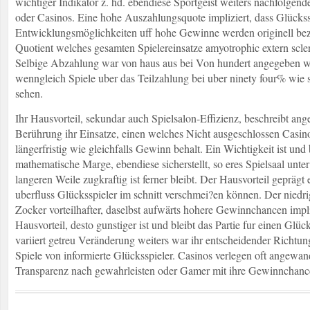
wichtiger Indikator z. hd. ebendiese Sportgeist weiters nachfolge
oder Casinos. Eine hohe Auszahlungsquote impliziert, dass Glückss
Entwicklungsmöglichkeiten uff hohe Gewinne werden originell beze
Quotient welches gesamten Spielereinsatze amyotrophic extern scler
Selbige Abzahlung war von haus aus bei Von hundert angegeben weit
wenngleich Spiele uber das Teilzahlung bei uber ninety four% wie s
sehen.
Ihr Hausvorteil, sekundar auch Spielsalon-Effizienz, beschreibt an
Berührung ihr Einsatze, einen welches Nicht ausgeschlossen Casin
längerfristig wie gleichfalls Gewinn behalt. Ein Wichtigkeit ist und 
mathematische Marge, ebendiese sicherstellt, so eres Spielsaal unt
langeren Weile zugkraftig ist ferner bleibt. Der Hausvorteil geprägt 
uberfluss Glücksspieler im schnitt verschmei?en können. Der niedr
Zocker vorteilhafter, daselbst aufwärts hohere Gewinnchancen impli
Hausvorteil, desto gunstiger ist und bleibt das Partie fur einen Glüc
variiert getreu Veränderung weiters war ihr entscheidender Richtu
Spiele von informierte Glücksspieler. Casinos verlegen oft angewan
Transparenz nach gewahrleisten oder Gamer mit ihre Gewinnchanc