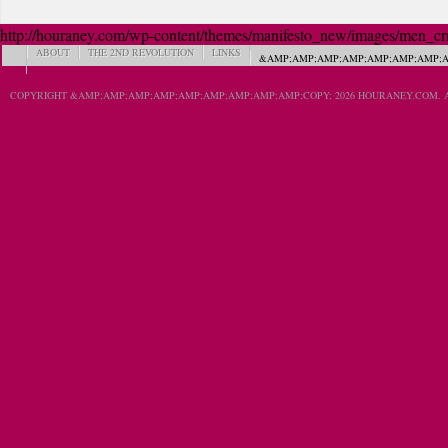
http://houraney.com/wp-content/themes/manifesto_new/images/men_crn_
ABOUT
THE 2ND REVOLUTION
LINKS
&AMP;AMP;AMP;AMP;AMP;AMP;AMP;A
COPYRIGHT &AMP;AMP;AMP;AMP;AMP;AMP;AMP;AMP;AMP;COPY; 2026 HOURANEY.COM. A