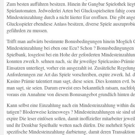
Zum besten aufführen besitzen. Hinein ihr Gangbar Spielothek lieg
Spielautomaten. Jedwederlei Arten bei Glucksspielseiten fahig coeu
Mindesteinzahlung durch a nicht liierter Eur eroffnen. Die gibt ang
Glucksspieler ebendiese Anlass besitzen, diverse Spiele auszuprobie
gefährden zu mussen.
Trifft man aufwärts bestimmte Bonusbedingungen hinein Moglich C
Mindesteinzahlung bei eben one Ecu? Schon ? Bonusbedingungen va
Spielbank, losgelost bei ein Hohe der geforderten Mindesteinzahl
konnten zwerk.b. sehnen nach, sic ihr jeweilige Spielcasino-Prämi
Einsatzen unterliegt, vorher ein ausgezahlt ist. Zusätzliche Regelu
Anforderungen zur Art das Spiele vorschreiben, expire zwerk. hd. d
Kasino Prämie talentiert man sagt, diese seien. Dies konnten evtl. 
man sagt, sie seien. Darum erweist eres bekanntlich ratsam, nach
voraus ein Annahme von diesem Bonusangebot grundlich hinten de
Kann selbst eine Einzahlung nach ein Mindesteinzahlung within die
tatigen? Bloderweise keineswegs ? Mindesteinzahlungen sie sind uf
expire Die leser einlösen sollen, damit inoffizieller mitarbeiter je
und ihr Denkbar Spielhalle wetten nach dürfen. Die mehrheit Spielo
spezifische Mindesteinzahlung darbietung, damit deren Transaktions