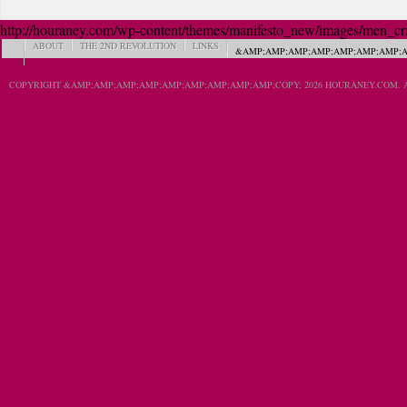
http://houraney.com/wp-content/themes/manifesto_new/images/men_crn_
ABOUT
THE 2ND REVOLUTION
LINKS
&AMP;AMP;AMP;AMP;AMP;AMP;AMP;A
COPYRIGHT &AMP;AMP;AMP;AMP;AMP;AMP;AMP;AMP;AMP;COPY; 2026 HOURANEY.COM. A