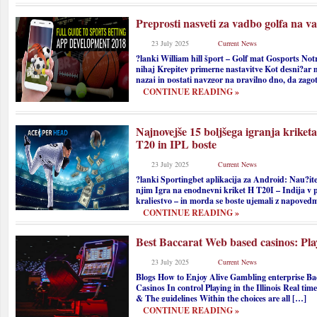
Preprosti nasveti za vadbo golfa na v
23 July 2025
Current News
?lanki William hill šport – Golf mat Gosports Not
nihaj Krepitev primerne nastavitve Kot desni?ar m
nazaj in postati navzgor na pravilno dno, da zagot
CONTINUE READING »
Najnovejše 15 boljšega igranja kriket
T20 in IPL boste
23 July 2025
Current News
?lanki Sportingbet aplikacija za Android: Nau?ite
njim Igra na enodnevni kriket H T20I – Indija v p
kraljestvo – in morda se boste ujemali z napoved
CONTINUE READING »
Best Baccarat Web based casinos: Pla
23 July 2025
Current News
Blogs How to Enjoy Alive Gambling enterprise Bac
Casinos In control Playing in the Illinois Real t
& The guidelines Within the choices are all […]
CONTINUE READING »