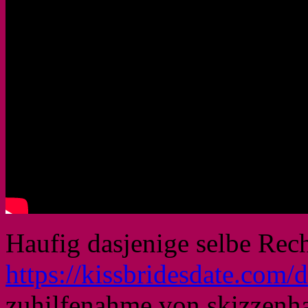
Haufig dasjenige selbe Re
https://kissbridesdate.com/d
zuhilfenahme von skizzenha