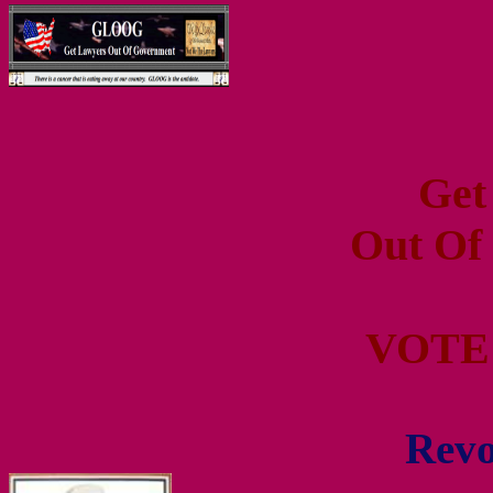
Get
Out Of
VOTE
Revo