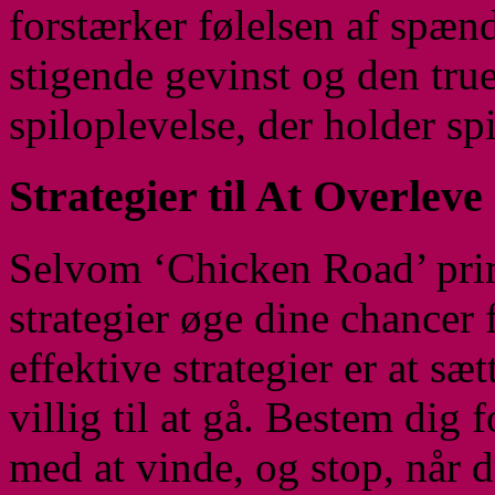
forstærker følelsen af spæn
stigende gevinst og den true
spiloplevelse, der holder spi
Strategier til At Overlev
Selvom ‘Chicken Road’ primæ
strategier øge dine chancer 
effektive strategier er at sæ
villig til at gå. Bestem dig 
med at vinde, og stop, når d