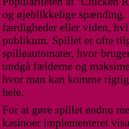
Populariteten af ‘Chicken R
og øjeblikkelige spænding.
færdigheder eller viden, hvil
publikum. Spillet er ofte til
spilleautomater, hvor bruge
undgå fælderne og maksimere
hvor man kan komme rigtig 
hele.
For at gøre spillet endnu 
kasinoer implementeret visue