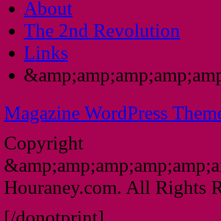
About
The 2nd Revolution
Links
&amp;amp;amp;amp;amp
Magazine WordPress Them
Copyright
&amp;amp;amp;amp;amp;a
Houraney.com. All Rights R
[/donotprint]