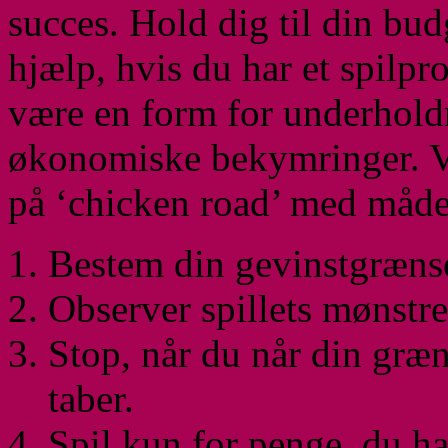
succes. Hold dig til din bu
hjælp, hvis du har et spilpro
være en form for underholdni
økonomiske bekymringer. V
på ‘chicken road’ med måde
Bestem din gevinstgræns
Observer spillets mønstre
Stop, når du når din græn
taber.
Spil kun for penge, du har