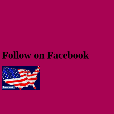
Follow on Facebook