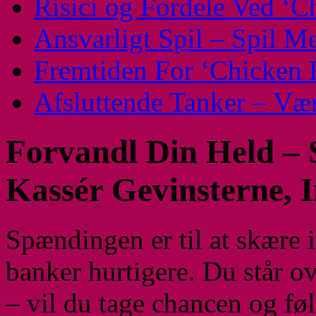
Risici og Fordele Ved ‘C
Ansvarligt Spil – Spil 
Fremtiden For ‘Chicken 
Afsluttende Tanker – Væ
Forvandl Din Held – 
Kassér Gevinsterne, 
Spændingen er til at skære i
banker hurtigere. Du står ov
– vil du tage chancen og fø