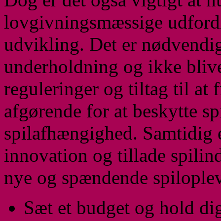
lovgivningsmæssige udfordr
udvikling. Det er nødvendigt 
underholdning og ikke bliver
reguleringer og tiltag til at
afgørende for at beskytte sp
spilafhængighed. Samtidig e
innovation og tillade spilin
nye og spændende spiloplev
Sæt et budget og hold dig 