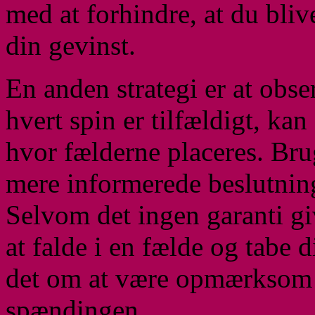
med at forhindre, at du blive
din gevinst.
En anden strategi er at obse
hvert spin er tilfældigt, k
hvor fælderne placeres. Brug
mere informerede beslutning
Selvom det ingen garanti gi
at falde i en fælde og tabe d
det om at være opmærksom o
spændingen.