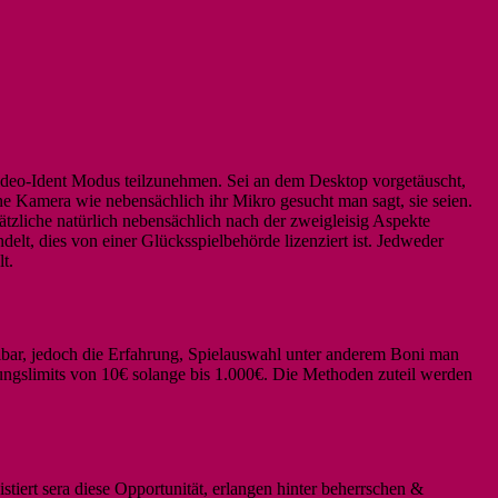
Video-Ident Modus teilzunehmen. Sei an dem Desktop vorgetäuscht,
 Kamera wie nebensächlich ihr Mikro gesucht man sagt, sie seien.
tzliche natürlich nebensächlich nach der zweigleisig Aspekte
elt, dies von einer Glücksspielbehörde lizenziert ist. Jedweder
t.
bar, jedoch die Erfahrung, Spielauswahl unter anderem Boni man
lungslimits von 10€ solange bis 1.000€. Die Methoden zuteil werden
iert sera diese Opportunität, erlangen hinter beherrschen &