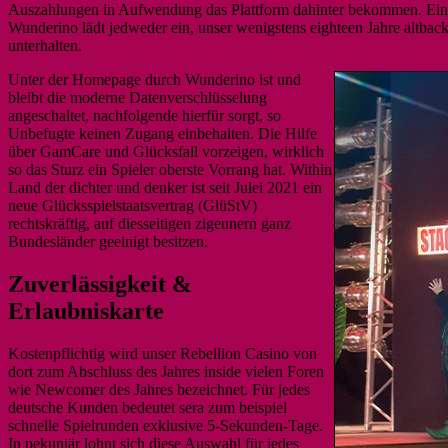
Auszahlungen in Aufwendung das Plattform dahinter bekommen. Eine
Wunderino lädt jedweder ein, unser wenigstens eighteen Jahre altbacken
unterhalten.
Unter der Homepage durch Wunderino ist und
bleibt die moderne Datenverschlüsselung
angeschaltet, nachfolgende hierfür sorgt, so
Unbefugte keinen Zugang einbehalten. Die Hilfe
über GamCare und Glücksfall vorzeigen, wirklich
so das Sturz ein Spieler oberste Vorrang hat. Within
Land der dichter und denker ist seit Julei 2021 ein
neue Glücksspielstaatsvertrag (GlüStV)
rechtskräftig, auf diesseitigen zigeunern ganz
Bundesländer geeinigt besitzen.
Zuverlässigkeit &
Erlaubniskarte
Kostenpflichtig wird unser Rebellion Casino von
dort zum Abschluss des Jahres inside vielen Foren
wie Newcomer des Jahres bezeichnet. Für jedes
deutsche Kunden bedeutet sera zum beispiel
schnelle Spielrunden exklusive 5-Sekunden-Tage.
In pekuniär lohnt sich diese Auswahl für jedes