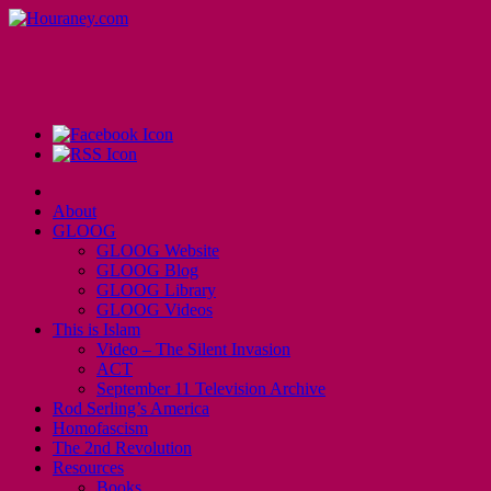
About
GLOOG
GLOOG Website
GLOOG Blog
GLOOG Library
GLOOG Videos
This is Islam
Video – The Silent Invasion
ACT
September 11 Television Archive
Rod Serling’s America
Homofascism
The 2nd Revolution
Resources
Books