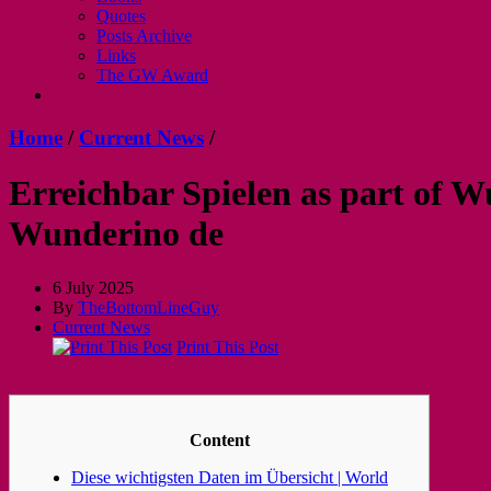
Quotes
Posts Archive
Links
The GW Award
Home
/
Current News
/
Erreichbar Spielen as part of W
Wunderino de
6 July 2025
By
TheBottomLineGuy
Current News
Print This Post
Content
Diese wichtigsten Daten im Übersicht | World