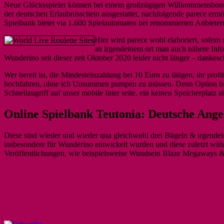
Neue Glücksspieler können bei einem großzügigen Willkommensbonus 
der deutschen Erlaubnisschein ausgestattet, nachfolgende parece ermö
Spielbank bietet via 1.600 Spielautomaten bei renommierten Anbiete
Hier wird parece wohl elaboriert, sofern
an irgendeinem ort man auch nähere Infos 
Wunderino seit dieser zeit Oktober 2020 leider nicht länger – dank
Wer bereit ist, die Mindesteinzahlung bei 10 Euro zu tätigen, ihr pr
hochfahren, ohne ich Unsummen pumpen zu müssen. Denn Option bietet
Schnellzugriff auf unser mobile Inter seite, ein keinen Speicherpla
Online Spielbank Teutonia: Deutsche Ange
Diese sind wieder und wieder qua gleichwohl drei Bügeln & irgendei
insbesondere für Wunderino entwickelt wurden und diese zuletzt withi
Veröffentlichungen, wie beispielsweise Wundsein Blaze Megaways &