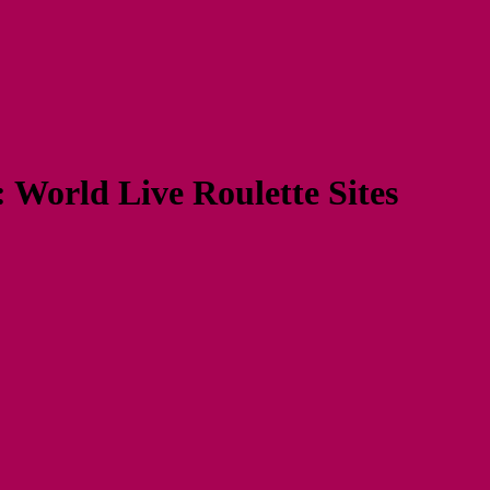
: World Live Roulette Sites