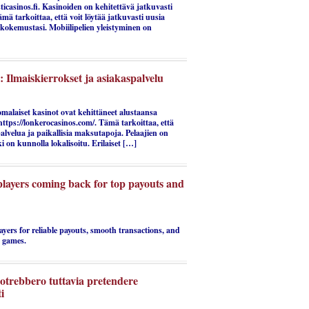
icasinos.fi. Kasinoiden on kehitettävä jatkuvasti
mä tarkoittaa, että voit löytää jatkuvasti uusia
kokemustasi. Mobiilipelien yleistyminen on
 Ilmaiskierrokset ja asiakaspalvelu
omalaiset kasinot ovat kehittäneet alustaansa
n https://lonkerocasinos.com/. Tämä tarkoittaa, että
alvelua ja paikallisia maksutapoja. Pelaajien on
 on kunnolla lokalisoitu. Erilaiset […]
players coming back for top payouts and
ayers for reliable payouts, smooth transactions, and
h games.
otrebbero tuttavia pretendere
i