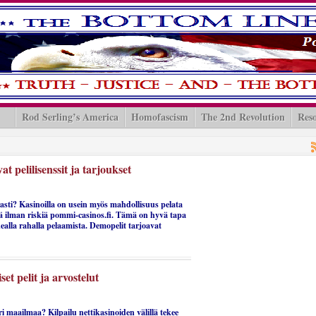
Rod Serling’s America
Homofascism
The 2nd Revolution
Res
t pelilisenssit ja tarjoukset
asti? Kasinoilla on usein myös mahdollisuus pelata
lejä ilman riskiä pommi-casinos.fi. Tämä on hyvä tapa
ealla rahalla pelaamista. Demopelit tarjoavat
et pelit ja arvostelut
i maailmaa? Kilpailu nettikasinoiden välillä tekee