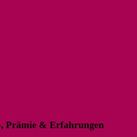
p, Prämie & Erfahrungen