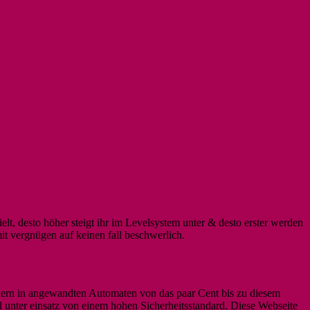
lt, desto höher steigt ihr im Levelsystem unter & desto erster werden
it vergnügen auf keinen fall beschwerlich.
ndern in angewandten Automaten von das paar Cent bis zu diesem
al unter einsatz von einem hohen Sicherheitsstandard. Diese Webseite