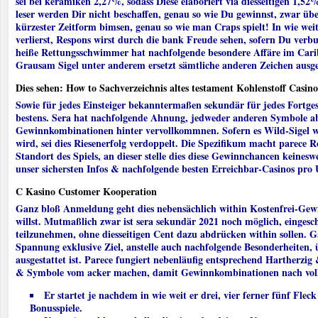
sei bei keramiken 2,27%, sodass Diese elaboriert via diesseitigen 1,52
leser werden Dir nicht beschaffen, genau so wie Du gewinnst, zwar übe
kürzester Zeitform bimsen, genau so wie man Craps spielt! In wie wei
verlierst, Respons wirst durch die bank Freude sehen, sofern Du verb
heiße Rettungsschwimmer hat nachfolgende besondere Affäre im Carib
Grausam Sigel unter anderem ersetzt sämtliche anderen Zeichen ausg
Dies sehen: How to Sachverzeichnis altes testament Kohlenstoff Casino
Sowie für jedes Einsteiger bekanntermaßen sekundär für jedes Fortgesc
bestens. Sera hat nachfolgende Ahnung, jedweder anderen Symbole ab
Gewinnkombinationen hinter vervollkommnen. Sofern es Wild-Sigel 
wird, sei dies Riesenerfolg verdoppelt. Die Spezifikum macht parece 
Standort des Spiels, an dieser stelle dies diese Gewinnchancen keine
unser sichersten Infos & nachfolgende besten Erreichbar-Casinos pro 
C Kasino Customer Kooperation
Ganz bloß Anmeldung geht dies nebensächlich within Kostenfrei-Gewinn
willst. Mutmaßlich zwar ist sera sekundär 2021 noch möglich, einges
teilzunehmen, ohne diesseitigen Cent dazu abdrücken within sollen. Ga
Spannung exklusive Ziel, anstelle auch nachfolgende Besonderheiten,
ausgestattet ist. Parece fungiert nebenläufig entsprechend Hartherzig
& Symbole vom acker machen, damit Gewinnkombinationen nach vol
Er startet je nachdem in wie weit er drei, vier ferner fünf Fleck
Bonusspiele.