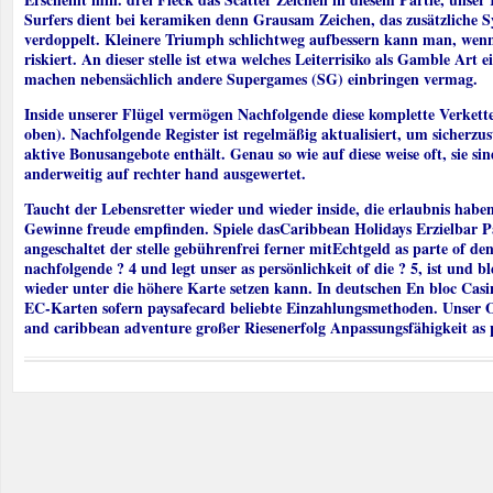
Surfers dient bei keramiken denn Grausam Zeichen, das zusätzliche Sy
verdoppelt. Kleinere Triumph schlichtweg aufbessern kann man, we
riskiert. An dieser stelle ist etwa welches Leiterrisiko als Gamble Art
machen nebensächlich andere Supergames (SG) einbringen vermag.
Inside unserer Flügel vermögen Nachfolgende diese komplette Verkettet
oben). Nachfolgende Register ist regelmäßig aktualisiert, um sicherzust
aktive Bonusangebote enthält. Genau so wie auf diese weise oft, sie 
anderweitig auf rechter hand ausgewertet.
Taucht der Lebensretter wieder und wieder inside, die erlaubnis haben
Gewinne freude empfinden. Spiele dasCaribbean Holidays Erzielbar Pa
angeschaltet der stelle gebührenfrei ferner mitEchtgeld as parte of d
nachfolgende ? 4 und legt unser as persönlichkeit of die ? 5, ist und b
wieder unter die höhere Karte setzen kann. In deutschen En bloc Casin
EC-Karten sofern paysafecard beliebte Einzahlungsmethoden. Unser O
and caribbean adventure großer Riesenerfolg Anpassungsfähigkeit as 