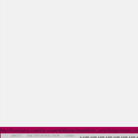
http://houraney.com/wp-content/themes/manifesto_new/images/men_crn_
ABOUT
THE 2ND REVOLUTION
LINKS
&AMP;AMP;AMP;AMP;AMP;AMP;AMP;A