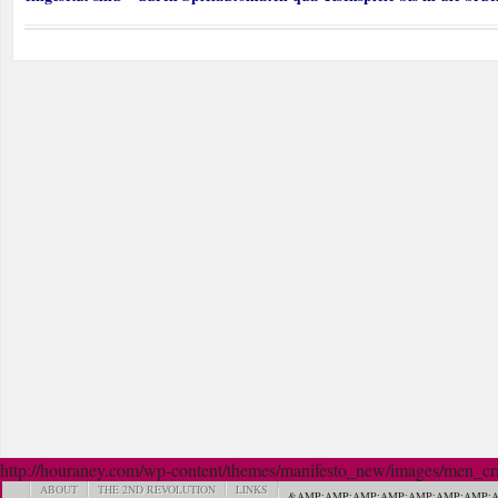
http://houraney.com/wp-content/themes/manifesto_new/images/men_crn_
ABOUT
THE 2ND REVOLUTION
LINKS
&AMP;AMP;AMP;AMP;AMP;AMP;AMP;A