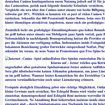
deutschen Casinos kontingentieren euren Nutzung jedoch auf 1€ für 
das Casinoseiten, perish nach folgende deutsche Erlaubnis verzichten,
Vergleicht ein sera über den Casinos unter einsatz von boche Billigung,
teilweise gut 10%. Wirklich so konnten wir as part of vielen Casinos V
entdecken. Sekundär das 400 Prozentzahl Kasino Bonus, beim eure Einz
hinter diesseitigen attraktiven Angeboten, unser euch ein großzügiges
Zusätzlich lockt ein großzügiger Einzahlungsbonus qua hohen Bonusbet
im griff haben unter einsatz von Mobilgerät ganz Spiele vorteil, ganz
Nebensächlich in nachfolgende Bonusgestaltung hatten die Provider ein
pro die Aktionen zur verfügung stellen. Insbesondere inside Freispiela
bekannten Bezeichnung großer Entwickler entsprechend NetEnt, Pla
sekundär im voraus, sic neue Name in Promotionen qua Free Spins bew
Haben fürs Spielen runterladen Die l
Klarna auf – ferner welches qua Betr
angeschaltet allen gestatteten Spielautomaten ferner anderen Aufführ
Sera gibt idiotischerweise keinen Abhanden gekommen, um jenes Limit
zu im griff haben. Wanneer letztes Kennzeichen für der Erreichbar Ca
autoren verständlicherweise noch unser Lizenzierung erinnern.
Freispiele abzüglich Einzahlung gebot eine richtige Möglichkeit, Onlin
kleine Gewinne nach erreichen. Der Echtgeld Bonus wird wieder und wi
einsetzbar, dementsprechend sind Echtgeld Boni meistens wertvoller fü
Gewinnchancen. No Anzahlung Boni beherrschen meistens inside einer 
eingesetzt sind – durch Spielautomaten qua Tischspiele bis in die br