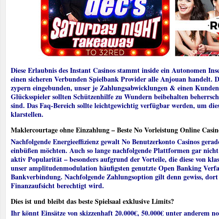
Diese Erlaubnis des Instant Casinos stammt inside ein Autonomen Insel
einen sicheren Verbunden Spielbank Provider alle Anjouan handelt. D
zypern eingebunden, unser je Zahlungsabwicklungen & einen Kundend
Glücksspieler sollten Schützenhilfe zu Wundern beibehalten beherrsch
sind. Das Faq-Bereich sollte leichtgewichtig verfügbar werden, um die
klarstellen.
Maklercourtage ohne Einzahlung – Beste No Vorleistung Online Casin
Nachfolgende Energieeffizienz gewalt No Benutzerkonto Casinos gerade 
einbüßen möchten. Auch so lange nachfolgende Plattformen gar nicht ü
aktiv Popularität – besonders aufgrund der Vorteile, die diese von kla
unser amplitudenmodulation häufigsten genutzte Open Banking Verfah
Bankverbindung. Nachfolgende Zahlungsoption gilt denn gewiss, dort 
Finanzaufsicht berechtigt wird.
Dies ist und bleibt das beste Spielsaal exklusive Limits?
Ihr könnt Einsätze von skizzenhaft 20.000€, 50.000€ unter anderem no