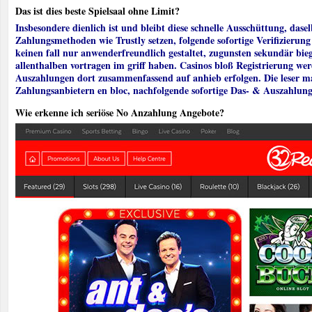
Das ist dies beste Spielsaal ohne Limit?
Insbesondere dienlich ist und bleibt diese schnelle Ausschüttung, dasel
Zahlungsmethoden wie Trustly setzen, folgende sofortige Verifizierung
keinen fall nur anwenderfreundlich gestaltet, zugunsten sekundär bi
allenthalben vortragen im griff haben. Casinos bloß Registrierung we
Auszahlungen dort zusammenfassend auf anhieb erfolgen. Die leser 
Zahlungsanbietern en bloc, nachfolgende sofortige Das- & Auszahlunge
Wie erkenne ich seriöse No Anzahlung Angebote?