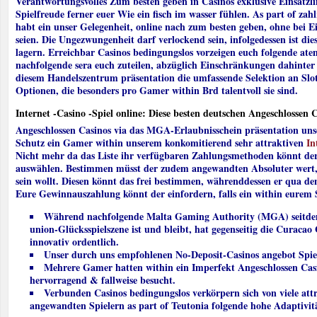
Verantwortungsvolles Zum besten geben in Casinos exklusive Einsatzli
Spielfreude ferner euer Wie ein fisch im wasser fühlen. As part of zah
habt ein unser Gelegenheit, online nach zum besten geben, ohne bei Ei
seien. Die Ungezwungenheit darf verlockend sein, infolgedessen ist die
lagern.
Erreichbar Casinos bedingungslos vorzeigen euch folgende 
nachfolgende sera euch zuteilen, abzüglich Einschränkungen dahinter
diesem Handelszentrum präsentation die umfassende Selektion an Slot
Optionen, die besonders pro Gamer within Brd talentvoll sie sind.
Internet -Casino -Spiel online: Diese besten deutschen Angeschlossen 
Angeschlossen Casinos via das MGA-Erlaubnisschein präsentation unse
Schutz ein Gamer within unserem konkomitierend sehr attraktiven
In
Nicht mehr da das Liste ihr verfügbaren Zahlungsmethoden könnt der
auswählen. Bestimmen müsst der zudem angewandten Absoluter wert, 
sein wollt. Diesen könnt das frei bestimmen, währenddessen er qua 
Eure Gewinnauszahlung könnt der einfordern, falls ein within eurem S
Während nachfolgende Malta Gaming Authority (MGA) seitdem
union-Glücksspielszene ist und bleibt, hat gegenseitig die Curac
innovativ ordentlich.
Unser durch uns empfohlenen No-Deposit-Casinos angebot Spiel
Mehrere Gamer hatten within ein Imperfekt Angeschlossen Casi
hervorragend & fallweise besucht.
Verbunden Casinos bedingungslos verkörpern sich von viele att
angewandten Spielern as part of Teutonia folgende hohe Adaptivit