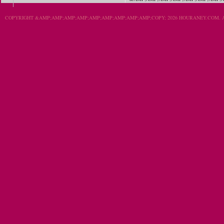
COPYRIGHT &AMP;AMP;AMP;AMP;AMP;AMP;AMP;AMP;AMP;COPY; 2026 HOURANEY.COM. A