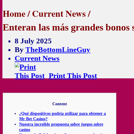
Home
/
Current News
/
Enteran las más grandes bonos 
8 July 2025
By
TheBottomLineGuy
Current News
Print This Post
Content
¿Qué dispositivos podría utilizar para obtener a
Mr Bet Casino?
Nuestra increíble propuesta sobre juegos sobre
casino