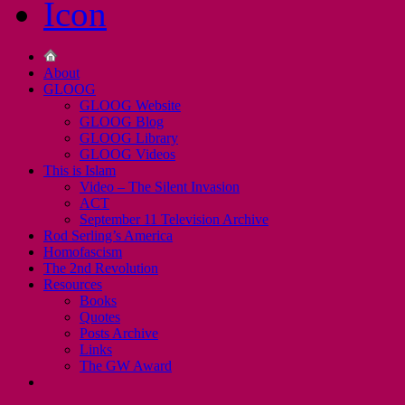
About
GLOOG
GLOOG Website
GLOOG Blog
GLOOG Library
GLOOG Videos
This is Islam
Video – The Silent Invasion
ACT
September 11 Television Archive
Rod Serling’s America
Homofascism
The 2nd Revolution
Resources
Books
Quotes
Posts Archive
Links
The GW Award