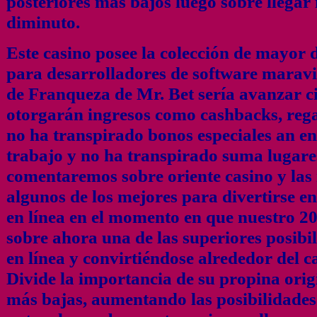
posteriores más bajos luego sobre llegar
diminuto.
Este casino posee la colección de mayor 
para desarrolladores de software maravi
de Franqueza de Mr. Bet serí­a avanzar ci
otorgarán ingresos como cashbacks, reg
no ha transpirado bonos especiales an e
trabajo y no ha transpirado suma lugares
comentaremos sobre oriente casino y las 
algunos de los mejores para divertirse en
en línea en el momento en que nuestro 20
sobre ahora una de las superiores posibi
en línea y convirtiéndose alrededor del ca
Divide la importancia de su propina orig
más bajas, aumentando las posibilidades