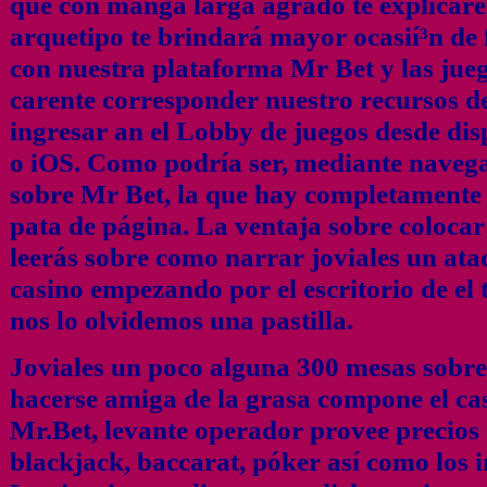
que con manga larga agrado te explicare
arquetipo te brindará mayor ocasií³n de 
con nuestra plataforma Mr Bet y las jue
carente corresponder nuestro recursos de
ingresar an el Lobby de juegos desde dis
o iOS. Como podrí­a ser, mediante nav
sobre Mr Bet, la que hay completamente 
pata de página. La ventaja sobre colocar
leerás sobre como narrar joviales un ataq
casino empezando por el escritorio de el t
nos lo olvidemos una pastilla.
Joviales un poco alguna 300 mesas sobre l
hacerse amiga de la grasa compone el ca
Mr.Bet, levante operador provee precios e
blackjack, baccarat, póker así­ como los