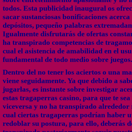
todos. Esta publicidad inaugural os ofr
sacar sustanciosas bonificaciones acerca
depósitos, pequeño palabras extremadam
Igualmente disfrutarás de ofertas consta
ha transpirado competencias de tragamo
cual el asistencia de amabilidad en el usu
fundamental de todo medio sobre juegos
Dentro del no tener los aciertos o una ma
viene seguidamente. Ya que debido a sab
jugarlas, es instante sobre investigar ace
estas tragaperras casino, para que te se
viceversa y no ha transpirado alrededor r
cual ciertas tragaperras podrían haber u
redoblar su postura, para ello, deberás 
transpirado posteriormente seguir nuest