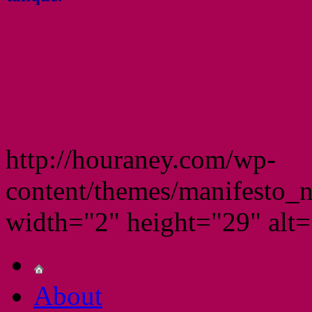
http://houraney.com/wp-
content/themes/manifesto_
width="2" height="29" alt="
About