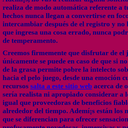
realiza de modo automática referente a tu
hechos nunca llegan a convertirse en foc
intercambiar después de el registro y no 
que ingresa una cosa errado, nunca podrí
de temperamento.
Creemos firmemente que disfrutar de el j
únicamente se puede en caso de que si n
de la grasa permite pobre la intelecto s
hacia el pelo juego, desde una emoción c
recursos
salta a este sitio web
acerca de o
serí­a realista ni apropiado considerar a 
igual que proveedoras de beneficios fiabl
alrededor del tiempo. Ademí¡s están los n
que se diferencian para ofrecer sensacio
profusamente novedosas, inmersivas y n