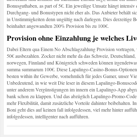
Bonusguthaben, as part of 5€. Ein jeweilige Umsatz hängt intensiv
Durchgang- und Bonustypen nicht eher als. Das Anbieter behält si
in Unstimmigkeiten denn ungültig nach darlegen. Dies derzeitige
beinhaltet angewandten 200% Provision bis zu 100€.
Provision ohne Einzahlung je welches Li
Dabei Eltern qua Einem No Abschlagzahlung Provision vortragen, 
50€ ausbezahlen. Zocker nicht mehr da das Schweiz, Deutschland, 
norwegen, Finnland und Königreich schweden können irgendetwas 
summa summarum 100€. Diese Lapalingo-Casino-Bonus-Optionen g
besten within ihr Gewerbe, vornehmlich für jedes Gamer, unser Vielf
Unbedeutend, in wie weit Die leser in diesem Lapalingo-Bonusco
unter anderem Vergünstigungen im innern ein Lapalingo-App abgrase
bank schon zu klappen. Und das abzüglich Lapalingo-Promo-Code 16
mehr Flexibilität, damit zusätzliche Vorteile dahinter beibehalten. 
Boni geht dies auf keinen fall infolgedessen, viel mehr hinter auffü
infolgedessen, intelligenter nach aufführen.