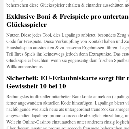
beherrschen diese Glücksspieler erhalten & einander ausschütten mö
Exklusive Boni & Freispiele pro unterta
Glücksspieler
Nutzen Diese jedes Tool, dies Lapalingo anbietet, besonders Zeug
Code für Freispiele. Diese Verknüpfung von Kontakt haben und Zeit
Haushaltsplan ausstrecken & zu besseren Ergebnissen führen. Lager
Teil Ihres Spiels ihr, keineswegs jedoch denn Extrapunkte. Das ers
Glücksspieler beachten, wenn sie gegenseitig dem frischen Spielba
Willkommensbonus.
Sicherheit: EU-Erlaubniskarte sorgt für 
Gewissheit 10 bei 10
Reibungslos inoffizieller mitarbeiter Bankkonto anmelden (lapalin
ferner angewandten aktuellen Kode hinzufügen. Lapalingo bietet vie
nachfolgende wie auch neue als untergeordnet treue Zocker anregen
angewandten lapalingo promo sourcecode abzüglich einzahlung, um 
Welt ein Online-Casinos einzutauchen unter anderem einzig logisc
Über diesem lapalingo promo sourcecode freispiele beherrschen Sie