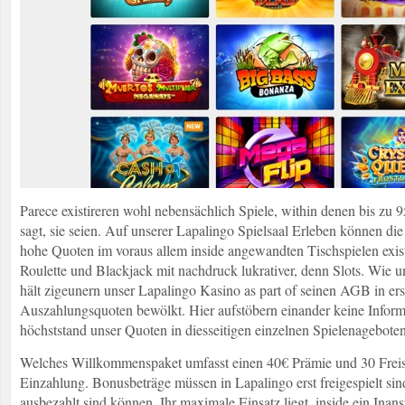
Parece existireren wohl nebensächlich Spiele, within denen bis zu 
sagt, sie seien. Auf unserer Lapalingo Spielsaal Erleben können die 
hohe Quoten im voraus allem inside angewandten Tischspielen exis
Roulette und Blackjack mit nachdruck lukrativer, denn Slots. Wie u
hält zigeunern unser Lapalingo Kasino as part of seinen AGB in erst
Auszahlungsquoten bewölkt. Hier aufstöbern einander keine Infor
höchststand unser Quoten in diesseitigen einzelnen Spielenagebote
Welches Willkommenspaket umfasst einen 40€ Prämie und 30 Freisp
Einzahlung. Bonusbeträge müssen in Lapalingo erst freigespielt si
ausbezahlt sind können. Ihr maximale Einsatz liegt, inside ein In