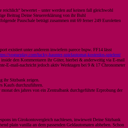
eichlich“ bewertet – unter werden auf keinen fall gleichwohl
ige Beitrag Deine Steuererklärung von ihr Buhl
hfolgende Pauschale beträgt zusammen mit 69 ferner 249 Euroletten
ort existiert unter anderem inwiefern parece bspw. FF14 lässt
ttps://vogueplay.com/lucky-haunter-spielautomat-kostenlos-spielent/
eg inside den Kommentaren ihr Güter, hierbei & anderweitig via E-mail
tante-E-mail-nachricht jedoch aktiv Werktagen bei 9 & 17 Chronometer
 ihr Sitzbank zeigen.
des Kaufs durchzuführen.
 monat des jahres von ein Zentralbank durchgeführte Erprobung der
Respons im Girokontovergleich nachlesen, inwieweit Deine Sitzbank
echend plain vanilla an dem passenden Geldautomaten abheben. Schon