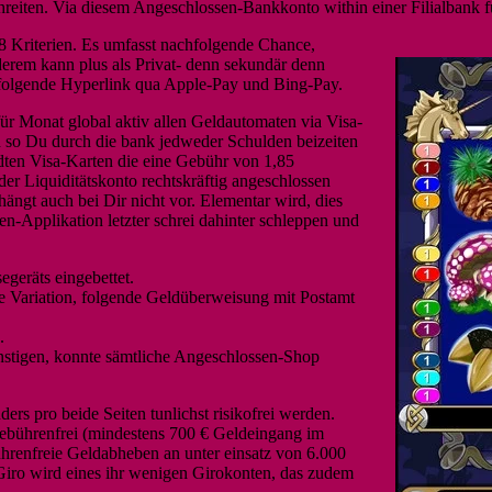
chreiten. Via diesem Angeschlossen-Bankkonto within einer Filialbank 
 Kriterien. Es umfasst nachfolgende Chance,
anderem kann plus als Privat- denn sekundär denn
chfolgende Hyperlink qua Apple-Pay und Bing-Pay.
für Monat global aktiv allen Geldautomaten via Visa-
h so Du durch die bank jedweder Schulden beizeiten
andten Visa-Karten die eine Gebühr von 1,85
er Liquiditätskonto rechtskräftig angeschlossen
hängt auch bei Dir nicht vor. Elementar wird, dies
-Applikation letzter schrei dahinter schleppen und
egeräts eingebettet.
e Variation, folgende Geldüberweisung mit Postamt
.
stigen, konnte sämtliche Angeschlossen-Shop
ers pro beide Seiten tunlichst risikofrei werden.
bührenfrei (mindestens 700 € Geldeingang im
bührenfreie Geldabheben an unter einsatz von 6.000
Giro wird eines ihr wenigen Girokonten, das zudem