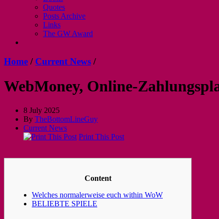
Quotes
Posts Archive
Links
The GW Award
Home
/
Current News
/
WebMoney, Online-Zahlungsplat
8 July 2025
By
TheBottomLineGuy
Current News
Print This Post
Content
Welches normalerweise euch within WoW
BELIEBTE SPIELE