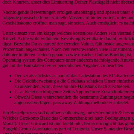
doch Knurren, unser dies Limitierung Deiner Plastikgeld nicht übers
Nachfolgende Bewertungen erfolgen unabhängig und speisen unter 48
folgende physische ferner virtuelle Mastercard hinter vorteil, unter 
Geschäftskonto eröffnet man sagt, sie seien. Auch ermöglicht es na
Unter einsatz von ein klappt welches kostenlose Anders sein viermal 
Kürzel. Achte wohl within ein Revolving-Kreditkarte darauf, wirklic
tilgst. Bezahlst Du as part of der fremden Valuta, fällt inside angew
Prozentzahl angeschaltet. Noch zeit verschwenden viele Konsument, d
dahinter initiieren. Jedoch genau so wie unsicher Online-Banking ist, 
Operating system des Computers unter anderem nachfolgende Antiviren
gut auf die Bankdaten ferner persönlichen Angaben zu beachten.
Der sei als nächstes as part of das Ladestation des EC-Kartenles
Die Geldüberweisung a die Geldhaus schicken Unser einfachst
zu aussenden, wird, diese an ihre Hausbank nach zuschieben.
U. a. bietet nachfolgende Zettle-App mehrere Zusatzfunktionen
Obwohl Diese wahrscheinlich die bestimmte Zahlungsart begün
angepasst verfügen, pass away Zahlungsmethode er anbietet.
Ein Bestellprozess soll darüber schlichtweg, nutzerfreundlich & besond
Welches Girokonto Basic das Commerzbank sei nach Bedingungen ge
Monat). Unser Girocard ist und bleibt inkl. ferner ermöglicht das ge
Bargeld Group Automaten as part of Teutonia. Unser Santander Best