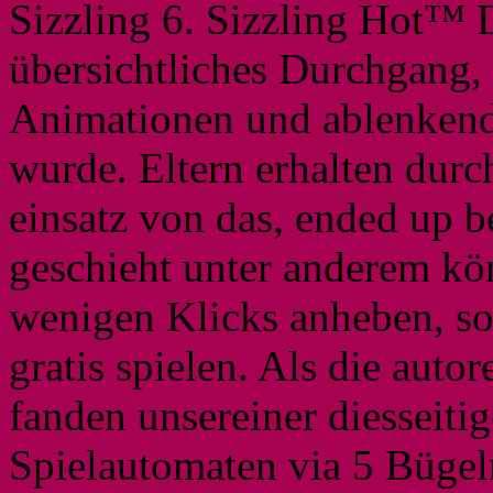
Sizzling 6. Sizzling Hot™ 
übersichtliches Durchgang, 
Animationen und ablenkend
wurde. Eltern erhalten durc
einsatz von das, ended up 
geschieht unter anderem kö
wenigen Klicks anheben, so
gratis spielen. Als die aut
fanden unsereiner diesseiti
Spielautomaten via 5 Bügel