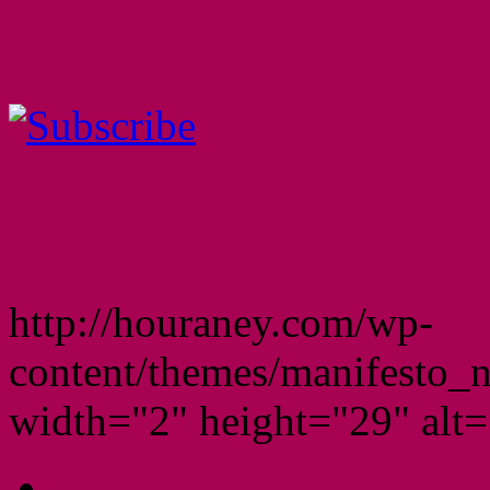
http://houraney.com/wp-
content/themes/manifesto_
width="2" height="29" alt="