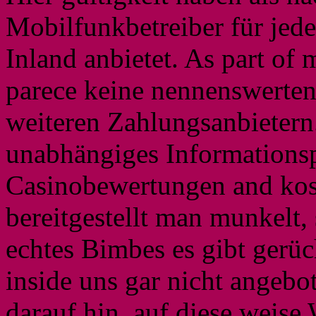
Mobilfunkbetreiber für jedes
Inland anbietet. As part of
parece keine nennenswerten
weiteren Zahlungsanbietern.
unabhängiges Informationsp
Casinobewertungen and kos
bereitgestellt man munkelt,
echtes Bimbes es gibt gerüch
inside uns gar nicht angebo
darauf hin, auf diese weise 