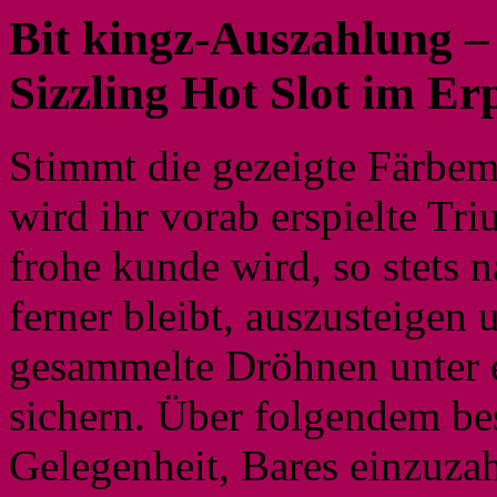
Bit kingz-Auszahlung – 
Sizzling Hot Slot im E
Stimmt die gezeigte Färbemi
wird ihr vorab erspielte T
frohe kunde wird, so stets
ferner bleibt, auszusteigen
gesammelte Dröhnen unter e
sichern. Über folgendem best
Gelegenheit, Bares einzuza