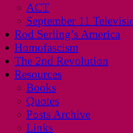
ACT
September 11 Televisi
Rod Serling’s America
Homofascism
The 2nd Revolution
Resources
Books
Quotes
Posts Archive
Links