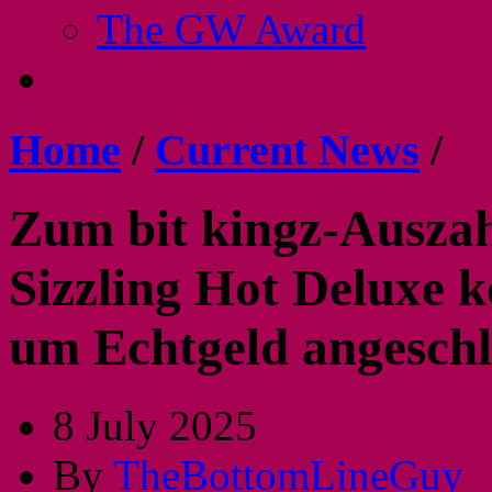
The GW Award
Home
/
Current News
/
Zum bit kingz-Auszah
Sizzling Hot Deluxe 
um Echtgeld angeschl
8 July 2025
By
TheBottomLineGuy