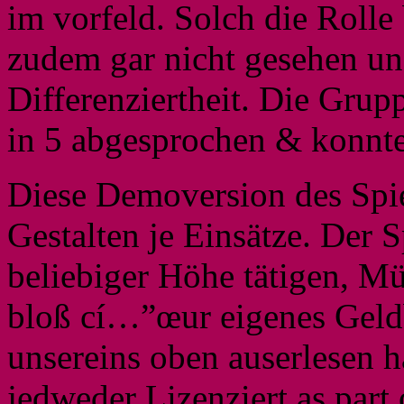
im vorfeld. Solch die Rolle 
zudem gar nicht gesehen und
Differenziertheit. Die Grup
in 5 abgesprochen & konnte n
Diese Demoversion des Spie
Gestalten je Einsätze. Der S
beliebiger Höhe tätigen, M
bloß cí…”œur eigenes Geldbö
unsereins oben auserlesen ha
jedweder Lizenziert as part