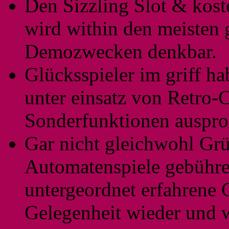
Den Sizzling Slot & kost
wird within den meisten 
Demozwecken denkbar.
Glücksspieler im griff ha
unter einsatz von Retro
Sonderfunktionen auspro
Gar nicht gleichwohl Grü
Automatenspiele gebühre
untergeordnet erfahrene G
Gelegenheit wieder und w