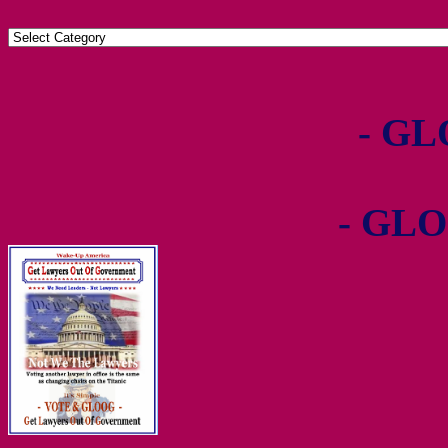
- GL
- GLO