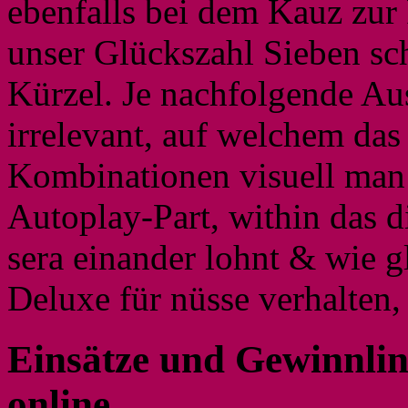
ebenfalls bei dem Kauz zur 
unser Glückszahl Sieben sch
Kürzel. Je nachfolgende Aus
irrelevant, auf welchem das
Kombinationen visuell man s
Autoplay-Part, within das d
sera einander lohnt & wie g
Deluxe für nüsse verhalten,
Einsätze und Gewinnlini
online