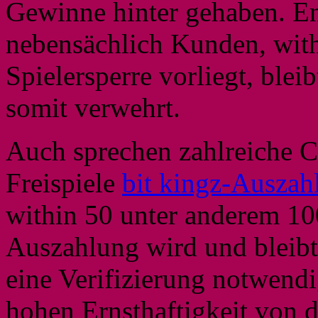
Gewinne hinter gehaben. En
nebensächlich Kunden, with
Spielersperre vorliegt, bl
somit verwehrt.
Auch sprechen zahlreiche C
Freispiele
bit kingz-Auszah
within 50 unter anderem 10
Auszahlung wird und bleib
eine Verifizierung notwendi
hohen Ernsthaftigkeit von 