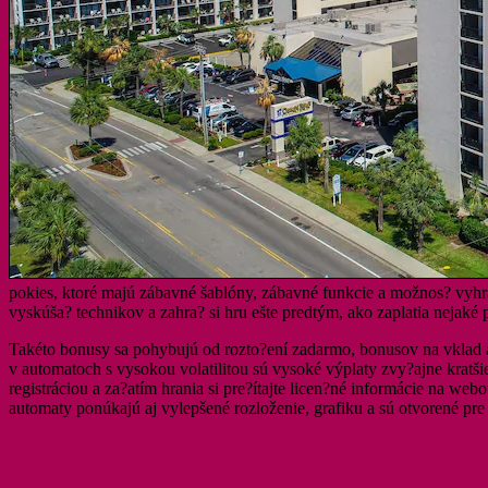
pokies, ktoré majú zábavné šablóny, zábavné funkcie a možnos? vyhra?
vyskúša? technikov a zahra? si hru ešte predtým, ako zaplatia nejaké 
Takéto bonusy sa pohybujú od rozto?ení zadarmo, bonusov na vklad a o
v automatoch s vysokou volatilitou sú vysoké výplaty zvy?ajne kratšie
registráciou a za?atím hrania si pre?ítajte licen?né informácie na web
automaty ponúkajú aj vylepšené rozloženie, grafiku a sú otvorené pre