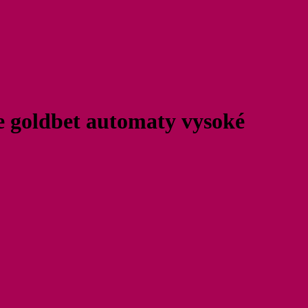
e goldbet automaty vysoké