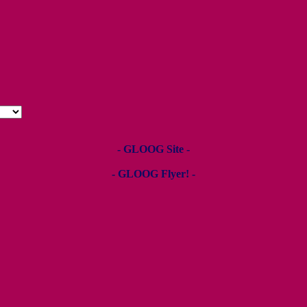
- GLOOG Site -
- GLOOG Flyer! -