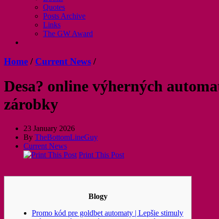
Quotes
Posts Archive
Links
The GW Award
Home
/
Current News
/
Desa? online výherných automat
zárobky
23 January 2026
By
TheBottomLineGuy
Current News
Print This Post
Blogy
Promo kód pre goldbet automaty | Lepšie stimuly