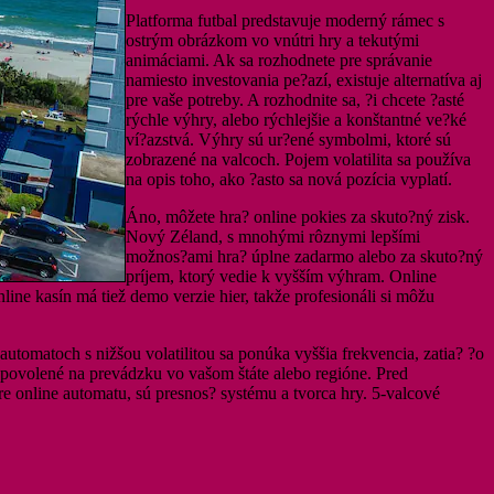
Platforma futbal predstavuje moderný rámec s
ostrým obrázkom vo vnútri hry a tekutými
animáciami. Ak sa rozhodnete pre správanie
namiesto investovania pe?azí, existuje alternatíva aj
pre vaše potreby. A rozhodnite sa, ?i chcete ?asté
rýchle výhry, alebo rýchlejšie a konštantné ve?ké
ví?azstvá. Výhry sú ur?ené symbolmi, ktoré sú
zobrazené na valcoch. Pojem volatilita sa používa
na opis toho, ako ?asto sa nová pozícia vyplatí.
Áno, môžete hra? online pokies za skuto?ný zisk.
Nový Zéland, s mnohými rôznymi lepšími
možnos?ami hra? úplne zadarmo alebo za skuto?ný
príjem, ktorý vedie k vyšším výhram. Online
ine kasín má tiež demo verzie hier, takže profesionáli si môžu
utomatoch s nižšou volatilitou sa ponúka vyššia frekvencia, zatia? ?o
je povolené na prevádzku vo vašom štáte alebo regióne. Pred
ere online automatu, sú presnos? systému a tvorca hry. 5-valcové