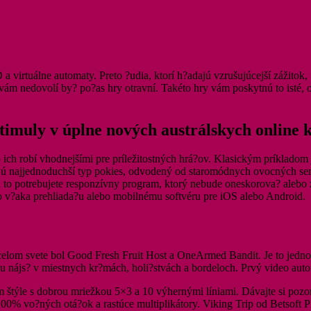
 a virtuálne automaty. Preto ?udia, ktorí h?adajú vzrušujúcejší zážito
vám nedovolí by? po?as hry otravní.
Takéto hry vám poskytnú to isté,
timuly v úplne nových austrálskych online 
?o ich robí vhodnejšími pre príležitostných hrá?ov. Klasickým príklado
ujú najjednoduchší typ pokies, odvodený od staromódnych ovocných ser
to potrebujete responzívny program, ktorý nebude oneskorova? alebo za
 to v?aka prehliada?u alebo mobilnému softvéru pre iOS alebo Android.
celom svete bol Good Fresh Fruit Host a OneArmed Bandit. Je to jedn
u nájs? v miestnych kr?mách, holi?stvách a bordeloch. Prvý video aut
 štýle s dobrou mriežkou 5×3 a 10 výhernými líniami. Dávajte si poz
00% vo?ných otá?ok a rastúce multiplikátory. Viking Trip od Betsoft Pl