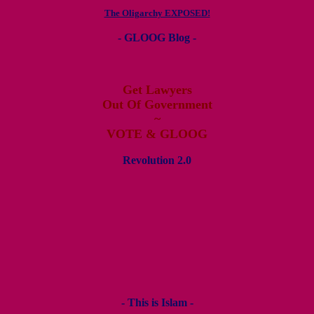
The Oligarchy EXPOSED!
- GLOOG Blog -
Get Lawyers
Out Of Government
~
VOTE & GLOOG
Revolution 2.0
- This is Islam -