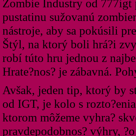
Zombie Industry od 777igt 
pustatinu sužovanú zombie
nástroje, aby sa pokúsili p
Štýl, na ktorý boli hrá?i z
robí túto hru jednou z najb
Hrate?nos? je zábavná. Poh
Avšak, jeden tip, ktorý by 
od IGT, je kolo s rozto?eni
ktorom môžeme vyhra? skve
pravdepodobnos? výhry, ?o