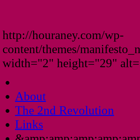
http://houraney.com/wp-
content/themes/manifesto_
width="2" height="29" alt="
About
The 2nd Revolution
Links
&amp;amp;amp;amp;amp