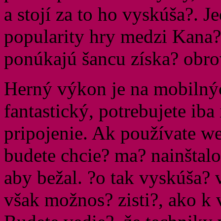
a stojí za to ho vyskúša?.
popularity hry medzi Kana?
ponúkajú šancu získa? obro
Herný výkon je na mobilný
fantastický, potrebujete iba
pripojenie. Ak používate w
budete chcie? ma? nainštalo
aby bežal. ?o tak vyskúša? 
však možnos? zisti?, ako k 