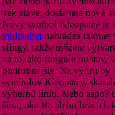
pä? alebo pä? takýchto iko
vek stave, dostanete nové k
Nový symbol Kleopatry je 
vulkanbet
nahrádza takmer 
sfingy, takže môžete vytvá
na to, ako funguje prístav,
podrobnejšie. Na výhru by 
symbolov Kleopatry, skarab
výhernú líniu, alebo aspo? t
šípu, oka Ra alebo hracích k