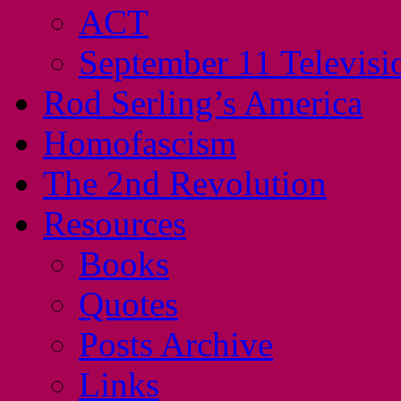
ACT
September 11 Televisi
Rod Serling’s America
Homofascism
The 2nd Revolution
Resources
Books
Quotes
Posts Archive
Links