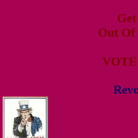
Get
Out Of
VOTE
Revo