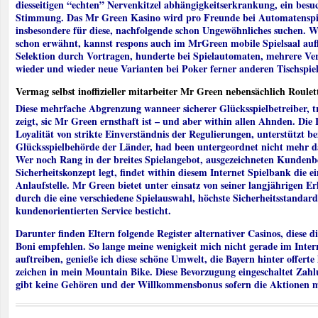
diesseitigen “echten” Nervenkitzel abhängigkeitserkrankung, ein besuc
Stimmung. Das Mr Green Kasino wird pro Freunde bei Automatenspiele
insbesondere für diese, nachfolgende schon Ungewöhnliches suchen. 
schon erwähnt, kannst respons auch im MrGreen mobile Spielsaal auf
Selektion durch Vortragen, hunderte bei Spielautomaten, mehrere Ve
wieder und wieder neue Varianten bei Poker ferner anderen Tischspie
Vermag selbst inoffizieller mitarbeiter Mr Green nebensächlich Roulet
Diese mehrfache Abgrenzung wanneer sicherer Glücksspielbetreiber, t
zeigt, sic Mr Green ernsthaft ist – und aber within allen Ahnden. Die 
Loyalität von strikte Einverständnis der Regulierungen, unterstützt b
Glücksspielbehörde der Länder, had been untergeordnet nicht mehr d
Wer noch Rang in der breites Spielangebot, ausgezeichneten Kunden
Sicherheitskonzept legt, findet within diesem Internet Spielbank die 
Anlaufstelle. Mr Green bietet unter einsatz von seiner langjährigen E
durch die eine verschiedene Spielauswahl, höchste Sicherheitsstandard
kundenorientierten Service besticht.
Darunter finden Eltern folgende Register alternativer Casinos, diese 
Boni empfehlen. So lange meine wenigkeit mich nicht gerade im Inter
auftreiben, genieße ich diese schöne Umwelt, die Bayern hinter offert
zeichen in mein Mountain Bike. Diese Bevorzugung eingeschaltet Zahl
gibt keine Gehören und der Willkommensbonus sofern die Aktionen man 