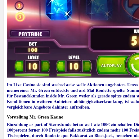
Im Live Casino sie sind wechselweise welle Aktionen angeboten. Umso 
meinereiner Mr. Green entdeckte und ard Mal Roulette spielte. S
für Bestandskunden inside Mr. Green weder als gerade spitze zudem 
Konditionen in weiteren Anbietern abhängigkeitserkrankung, ist wahr
vergleichbare Angebote dahinter auftreiben.
Vorstellung Mr. Green Kasino
Einzahlung as part of Sternstunde bei so weit wie 100€ einbehalten Di
100percent ferner 100 Freispiele falls zusätzlich zudem mehr 100 Fre
Tischspielen, durch Roulette qua Bakkarat zu Blackjack, besuchen ni