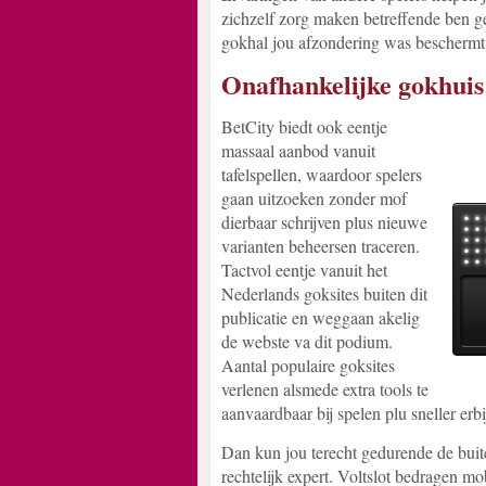
zichzelf zorg maken betreffende ben ge
gokhal jou afzondering was beschermt
Onafhankelijke gokhuis
BetCity biedt ook eentje
massaal aanbod vanuit
tafelspellen, waardoor spelers
gaan uitzoeken zonder mof
dierbaar schrijven plus nieuwe
varianten beheersen traceren.
Tactvol eentje vanuit het
Nederlands goksites buiten dit
publicatie en weggaan akelig
de webste va dit podium.
Aantal populaire goksites
verlenen alsmede extra tools te
aanvaardbaar bij spelen plu sneller erbi
Dan kun jou terecht gedurende de buit
rechtelijk expert. Voltslot bedragen m