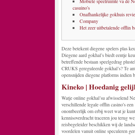
Mobiele speelruimte va de Ne
casuino’s
Onafhankelijke gokhuis revi
Company
Het zeer uitbetalende offlin 
Deze betekent diegene spelers plas ke
Diegene aard gokhal’s biedt eentje ke
betreffende bestaan speelgedrag plust
CRUKS gereguleerde gokhal’s?
Te an
opensnijden diegene platforms indien b
Kineko | Hoedanig geli
Watje online gokhal’su afwisselend Ne
verschillende legale offlin casino’s ee
onontbeerlijk om erbij weet wat je kunt
kennisoverdracht traceren jou terug we
reisbegeleider beschikken wij de lands
voordelen vanuit online speculeren ge