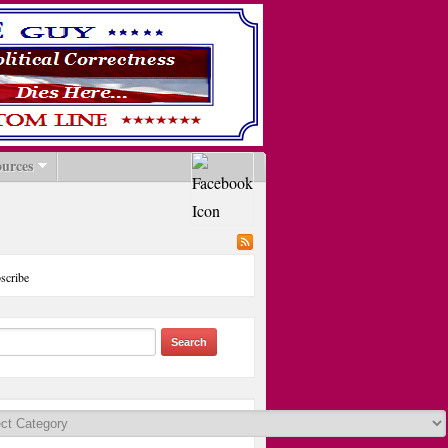
ources