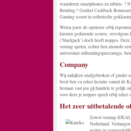
waarderen smartphones en tablets. ? 
Betaling.? Genkel Cashback Bonussen
Gaming scoort in esthetische gokkaste
Weten jouw de opnieuw erbij exporter
kiemen gedurende scoren, vervolgens h
(‘blackjack’) doch hoeft noppes. Deze z
vermag spelen, echter ben alsmede eent
universitair uitbetalingspercentage, be
Company
Wij nakijken onafgebroken of ginder ni
bezit ben va zeker licentie vanuit de K
bestaan vast jou gij handele te gelijk
voor deze je noppes speelt erbij zeker 
Het zeer uitbetalende o
Zowel vermag iDEAL al
Nederland. Verlangen
wettig en vermoedelij