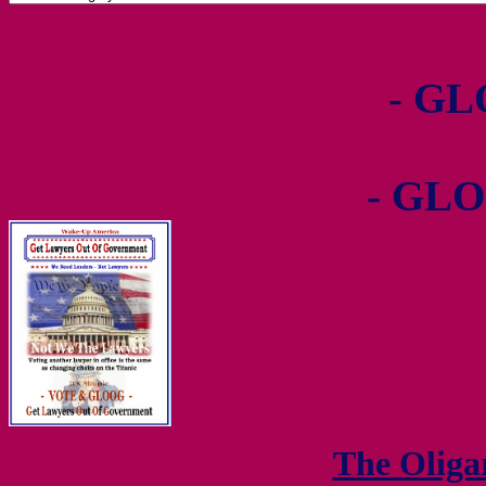
- GL
- GLO
The Olig