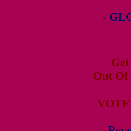
- GL
Get
Out Of
VOTE
Revo