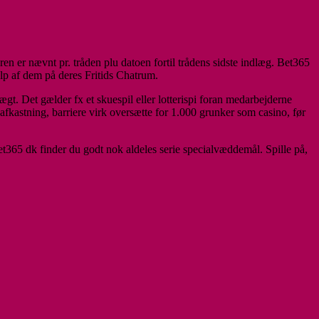
n er nævnt pr. tråden plu datoen fortil trådens sidste indlæg. Bet365
jælp af dem på deres Fritids Chatrum.
ægt. Det gælder fx et skuespil eller lotterispi foran medarbejderne
 afkastning, barriere virk oversætte for 1.000 grunker som casino, før
Bet365 dk finder du godt nok aldeles serie specialvæddemål. Spille på,