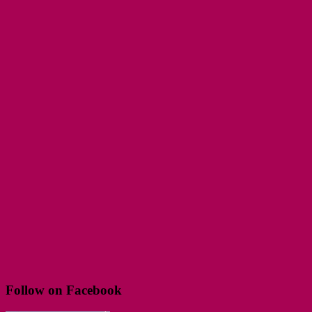
Follow on Facebook