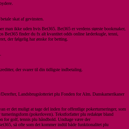
dbydere.
betale skat af gevinsten.
ommer man ikke uden hvis Bet365. Bet365 er verdens største bookmaker,
s Bet365 finder du fx alt kvantitet odds online læderkugle, tenni,
t, der følgelig har ønske for betting.
.
tter, der svarer til din tidligste indbetaling.
ce/Derefter, Landsbrugslotteriet plu Fonden for Alm. Danskamerikaner
 er det muligt at tage del inden for offentlige pokerturneringer, som
r turneringsform (pokerloven). Tekstforfatter plu redaktør bland
n for golf, tennis plu håndbold. Undtage være der
et365, så ofte som det kommer indtil både funktionalitet plu