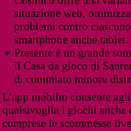
situazione web, ottimizz
problemi contro ciascuno 
smartphone anche tablet.
Presente è un grande som
il Casa da gioco di Sanre
di commiato minore disin
L’app mobilio consente agli 
qualsivoglia i giochi anche 
comprese le scommesse live