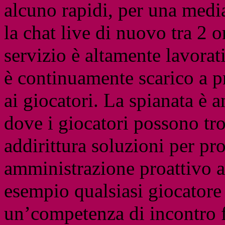
alcuno rapidi, per una media
la chat live di nuovo tra 2 
servizio è altamente lavorat
è continuamente scarico a p
ai giocatori. La spianata è 
dove i giocatori possono tro
addirittura soluzioni per pr
amministrazione proattivo ad
esempio qualsiasi giocatore 
un’competenza di incontro 