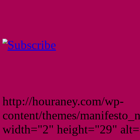
http://houraney.com/wp-
content/themes/manifesto_
width="2" height="29" alt="