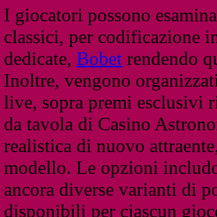
I giocatori possono esaminar
classici, per codificazione
dedicate,
Bobet
rendendo qu
Inoltre, vengono organizzati
live, sopra premi esclusivi r
da tavola di Casino Astron
realistica di nuovo attraente
modello. Le opzioni includo
ancora diverse varianti di p
disponibili per ciascun gioc