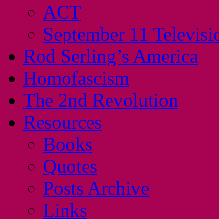
ACT
September 11 Televisi
Rod Serling’s America
Homofascism
The 2nd Revolution
Resources
Books
Quotes
Posts Archive
Links