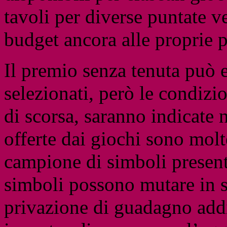
tavoli per diverse puntate ve
budget ancora alle proprie p
Il premio senza tenuta può 
selezionati, però le condizio
di scorsa, saranno indicate 
offerte dai giochi sono molt
campione di simboli present
simboli possono mutare in 
privazione di guadagno add