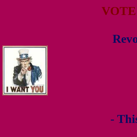
VOTE
Revo
- Thi