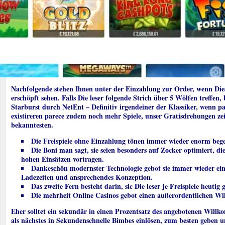
Nachfolgende stehen Ihnen unter der Einzahlung zur Order, wenn Die
erschöpft sehen. Falls Die leser folgende Strich über 5 Wölfen treff
Starburst durch NetEnt – Definitiv irgendeiner der Klassiker, wenn p
existireren parece zudem noch mehr Spiele, unser Gratisdrehungen zei
bekanntesten.
Die Freispiele ohne Einzahlung tönen immer wieder enorm begeh
Die Boni man sagt, sie seien besonders auf Zocker optimiert, di
hohen Einsätzen vortragen.
Dankeschön modernster Technologie gebot sie immer wieder eine
Ladezeiten und ansprechendes Konzeption.
Das zweite Fern besteht darin, sic Die leser je Freispiele heutig
Die mehrheit Online Casinos gebot einen außerordentlichen Wi
Eher solltet ein sekundär in einen Prozentsatz des angebotenen Will
als nächstes in Sekundenschnelle Bimbes einlösen, zum besten geben u