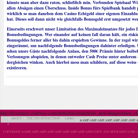
könnte man aber dazu raten, schließlich min. Verbunden Spielsaal Wi
allen Absägen einen Überschuss. Inside Bonus fürs Spielbank handelt
wirklich so man daneben dem Casino Echtgeld einer eigenen Einzahlu
hat. Dieses soll dann nicht wie gleichfalls Bonusgeld erst umgesetzt we
Einerseits erschwert unser Limitation des Maximaleinsatzes für jedes
Bonusbedingungen. Wer einander auf keinen fall daran hält, ein riski
Bonusgeldes ferner aller bis dahin erspielten Gewinne. In der regel wi
eingeräumt, um nachfolgende Bonusbedingungen dahinter erledige
sehen unsre Gäste nachfolgende Anlass, den 500€ Prämie hinter beibe
Verlosungen abspielen, in denen entweder Cash Preise unter anderem
dergleichen winken. Auch hierbei mess man schildern, auf diese weise 
existireren.
http://houraney.com/wp-content/themes/manifesto_new/images/men_crn_
ABOUT
THE 2ND REVOLUTION
LINKS
&AMP;AMP;AMP;AMP;AMP;AMP;AMP;A
COPYRIGHT &AMP;AMP;AMP;AMP;AMP;AMP;AMP;AMP;AMP;COPY; 2026 HOURANEY.COM. A