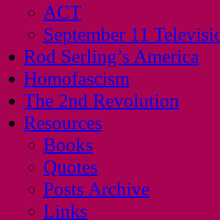
ACT
September 11 Televisi
Rod Serling’s America
Homofascism
The 2nd Revolution
Resources
Books
Quotes
Posts Archive
Links