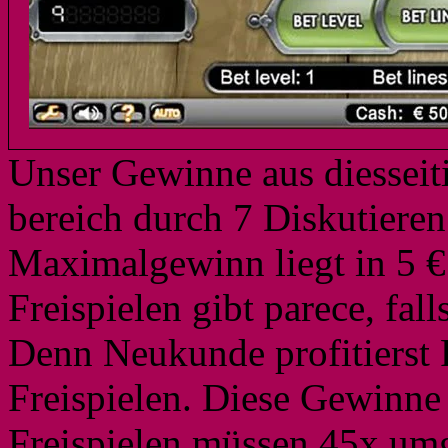
Unser Gewinne aus diesseiti
bereich durch 7 Diskutieren
Maximalgewinn liegt in 5 €
Freispielen gibt parece, fal
Denn Neukunde profitierst 
Freispielen. Diese Gewinne
Freispielen müssen 45x umg