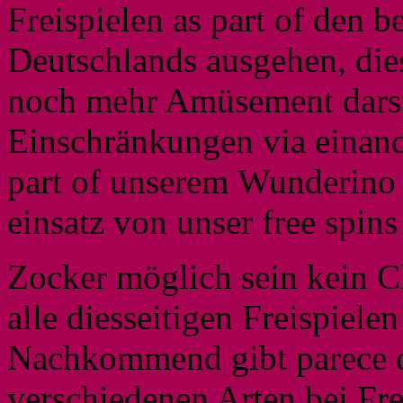
Freispielen as part of den 
Deutschlands ausgehen, dies
noch mehr Amüsement darste
Einschränkungen via einand
part of unserem Wunderino 
einsatz von unser free spins 
Zocker möglich sein kein C
alle diesseitigen Freispiele
Nachkommend gibt parece die
verschiedenen Arten bei Fre