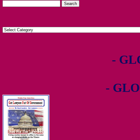
- GL
- GLO