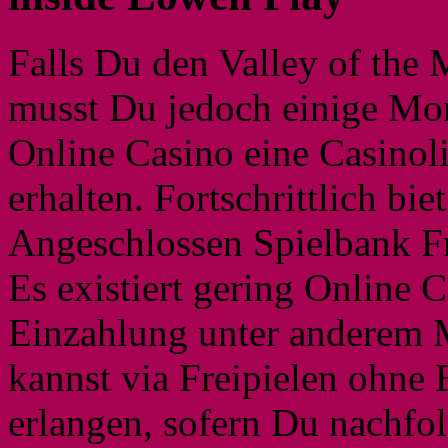
Falls Du den Valley of the 
musst Du jedoch einige Mona
Online Casino eine Casinoli
erhalten. Fortschrittlich biet
Angeschlossen Spielbank Fre
Es existiert gering Online C
Einzahlung unter anderem 
kannst via Freipielen ohne
erlangen, sofern Du nachf