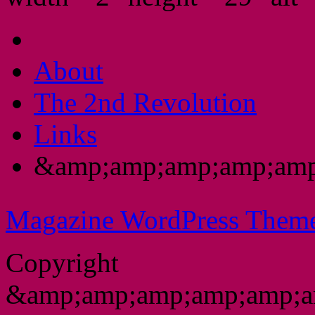
About
The 2nd Revolution
Links
&amp;amp;amp;amp;amp
Magazine WordPress Them
Copyright
&amp;amp;amp;amp;amp;a