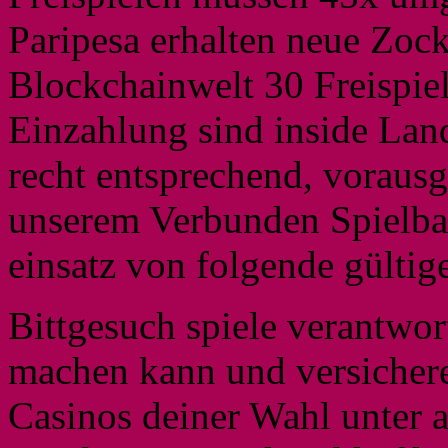
Paripesa erhalten neue Zoc
Blockchainwelt 30 Freispiel
Einzahlung sind inside Lan
recht entsprechend, vorausge
unserem Verbunden Spielba
einsatz von folgende gültige
Bittgesuch spiele verantwor
machen kann und versichere
Casinos deiner Wahl unter a