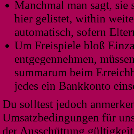
Manchmal man sagt, sie s
hier gelistet, within wei
automatisch, sofern Elte
Um Freispiele bloß Einza
entgegennehmen, müssen
summarum beim Erreichbar
jedes ein Bankkonto eins
Du solltest jedoch anmerke
Umsatzbedingungen für uns
der Ausschüttung gültigkeit