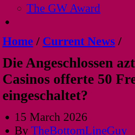
The GW Award
Home
/
Current News
/
Die Angeschlossen az
Casinos offerte 50 Fr
eingeschaltet?
15 March 2026
By
TheBottomLineGuy