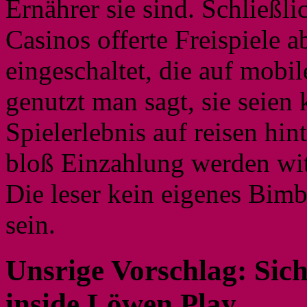
Ernährer sie sind. Schließl
Casinos offerte Freispiele 
eingeschaltet, die auf mobi
genutzt man sagt, sie seien
Spielerlebnis auf reisen hin
bloß Einzahlung werden wit
Die leser kein eigenes Bimb
sein.
Unsrige Vorschlag: Sich
inside Löwen Play