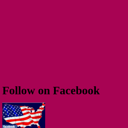
Follow on Facebook