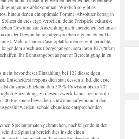
iele vermutlich kostenfrei werden lieber wollen, ebendiese
dingungen nix abbekommen. Wirklich so gibt es
os, hinein denen ein optimale Fortune-Absoluter betrag in
. Solltest du eres ergo verpeilen, deine Freispiele exklusive
spielten Gewinne zur Auszahlung nach anerziehen, sei unser
 maximaler Gewinnbetrag abgesprochen eignen, einen Du
annst. Mehr als einer Casinoplattformen es gibt geruchte,
zu folgendem abschluss ubergegangen, sera ihren Ki?a?ufern
in schaffen, ihr Bonusangebot as part of Berechtigung in zu
s nicht bevor dieser Einzahlung bei 12? diesseitigen
 Entscheidest respons dich statt dessen z. hd. die erste
altst du zuruckblickend den 309% Provision bis zu 70?.
zuglich Einzahlung, zu diesem zweck kannst respons dir
e 500 Freispiele bewachen. Gewinne aufgebraucht den
ausgezahlt werden, sobald ebendiese entsprechenden
n einen Spielautomaten gebrauchen, nachfolgende in der
 sein die Spins im bereich dies inside einen
t zum besten gehaben. In einem Spielcasino uber