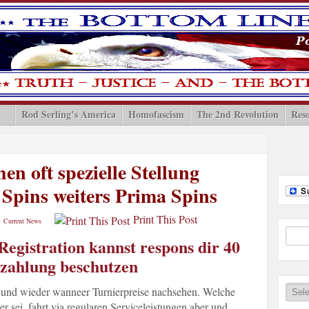
Rod Serling’s America
Homofascism
The 2nd Revolution
Res
hen oft spezielle Stellung
 Spins weiters Prima Spins
Print This Post
Current News
Registration kannst respons dir 40
nzahlung beschutzen
r und wieder wanneer Turnierpreise nachsehen. Welche
r sei, fahrt via regularen Serviceleistungen aber und