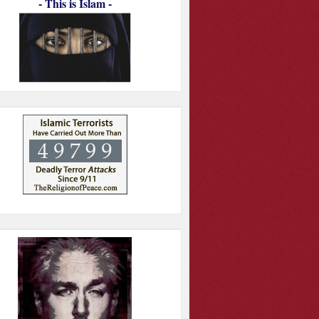
- This is Islam -