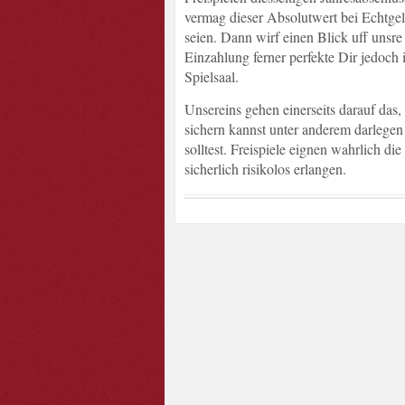
vermag dieser Absolutwert bei Echtge
seien. Dann wirf einen Blick uff unsre
Einzahlung ferner perfekte Dir jedoch
Spielsaal.
Unsereins gehen einerseits darauf das, 
sichern kannst unter anderem darlegen
solltest. Freispiele eignen wahrlich die
sicherlich risikolos erlangen.