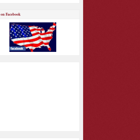
 on Facebook