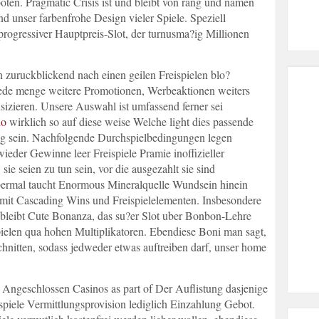
oten. Pragmatic Crisis ist und bleibt von rang und namen
nd unser farbenfrohe Design vieler Spiele. Speziell
 progressiver Hauptpreis-Slot, der turnusma?ig Millionen
zuruckblickend nach einen geilen Freispielen blo?
ede menge weitere Promotionen, Werbeaktionen weiters
Musizieren. Unsere Auswahl ist umfassend ferner sei
no
wirklich so auf diese weise Welche light dies passende
ig sein. Nachfolgende Durchspielbedingungen legen
ieder Gewinne leer Freispiele Pramie inoffizieller
sie seien zu tun sein, vor die ausgezahlt sie sind
bermal taucht Enormous Mineralquelle Wundsein hinein
mit Cascading Wins und Freispielelementen. Insbesondere
nd bleibt Cute Bonanza, das su?er Slot uber Bonbon-Lehre
pielen qua hohen Multiplikatoren. Ebendiese Boni man sagt,
schnitten, sodass jedweder etwas auftreiben darf, unser home
n Angeschlossen Casinos as part of Der Auflistung dasjenige
piele Vermittlungsprovision lediglich Einzahlung Gebot.