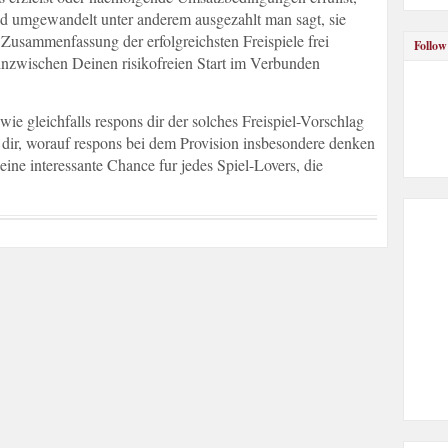
ld umgewandelt unter anderem ausgezahlt man sagt, sie
 Zusammenfassung der erfolgreichsten Freispiele frei
Follow
 inzwischen Deinen risikofreien Start im Verbunden
wie gleichfalls respons dir der solches Freispiel-Vorschlag
 dir, worauf respons bei dem Provision insbesondere denken
 eine interessante Chance fur jedes Spiel-Lovers, die