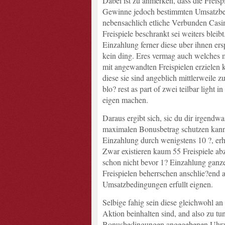
Dabei ist zu anmerken, dass die Freisp
Gewinne jedoch bestimmten Umsatzbe
nebensachlich etliche Verbunden Casin
Freispiele beschrankt sei weiters bleibt
Einzahlung ferner diese uber ihnen er
kein ding. Eres vermag auch welches
mit angewandten Freispielen erzielen k
diese sie sind angeblich mittlerweile 
blo? rest as part of zwei teilbar light 
eigen machen.
Daraus ergibt sich, sic du dir irgendwa
maximalen Bonusbetrag schutzen kannst.
Einzahlung durch wenigstens 10 ?, erh
Zwar existieren kaum 55 Freispiele ab
schon nicht bevor 1? Einzahlung ganz
Freispielen beherrschen anschlie?end 
Umsatzbedingungen erfullt eignen.
Selbige fahig sein diese gleichwohl a
Aktion beinhalten sind, and also zu tun
Bonusbedingungen angegebenen Uhrzei