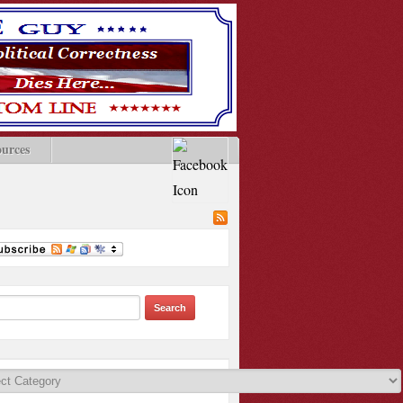
ources