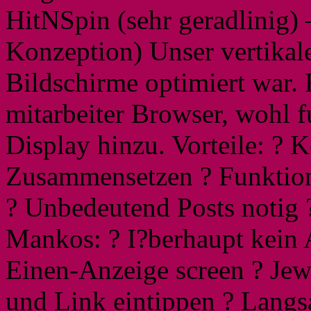
HitNSpin (sehr geradlinig)
Konzeption) Unser vertikale 
Bildschirme optimiert war. R
mitarbeiter Browser, wohl 
Display hinzu. Vorteile: ? K
Zusammensetzen ? Funktion
? Unbedeutend Posts notig 
Mankos: ? I?berhaupt kein 
Einen-Anzeige screen ? Jew
und Link eintippen ? Lang