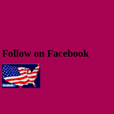
Follow on Facebook