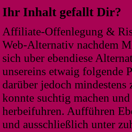
Ihr Inhalt gefallt Dir?
Affiliate-Offenlegung & Ris
Web-Alternativ nachdem Mö
sich uber ebendiese Alternat
unsereins etwaig folgende 
darüber jedoch mindestens 
konnte suchtig machen und h
herbeifuhren. Aufführen E
und ausschließlich unter z