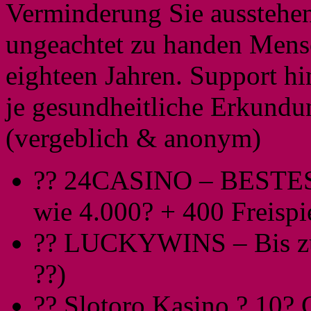
Verminderung Sie ausstehen
ungeachtet zu handen Mensc
eighteen Jahren. Support hi
je gesundheitliche Erkund
(vergeblich & anonym)
?? 24CASINO – BESTES 
wie 4.000? + 400 Freispie
?? LUCKYWINS – Bis zu ?
??)
?? Slotoro Kasino ? 10?