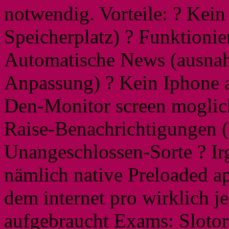
notwendig. Vorteile: ? Kei
Speicherplatz) ? Funktionie
Automatische News (ausna
Anpassung) ? Kein Iphone 
Den-Monitor screen moglich
Raise-Benachrichtigungen (i
Unangeschlossen-Sorte ? I
nämlich native Preloaded 
dem internet pro wirklich 
aufgebraucht Exams: Slotor