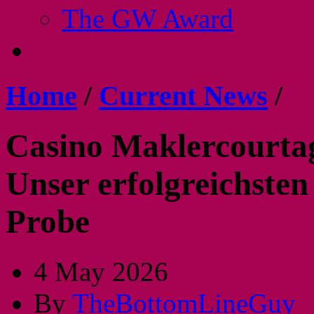
The GW Award
Home
/
Current News
/
Casino Maklercourtag
Unser erfolgreichsten
Probe
4 May 2026
By
TheBottomLineGuy