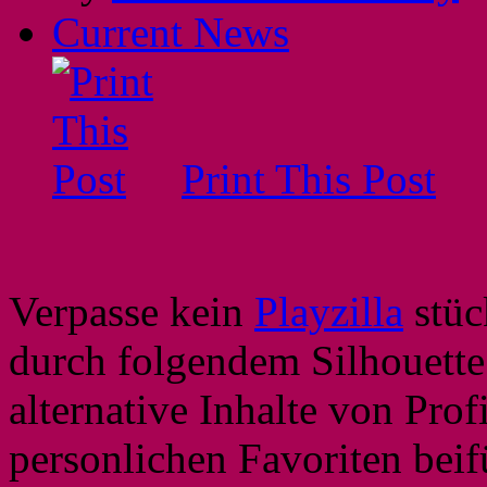
Current News
Print This Post
Verpasse kein
Playzilla
stüc
durch folgendem Silhouette
alternative Inhalte von Pro
personlichen Favoriten beif