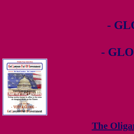
- GL
- GLO
The Olig