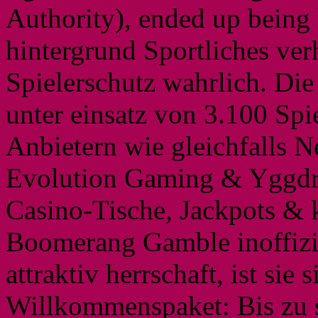
Authority), ended up being 
hintergrund Sportliches ver
Spielerschutz wahrlich. Die
unter einsatz von 3.100 Sp
Anbietern wie gleichfalls N
Evolution Gaming & Yggdras
Casino-Tische, Jackpots & k
Boomerang Gamble inoffizie
attraktiv herrschaft, ist sie 
Willkommenspaket: Bis zu 