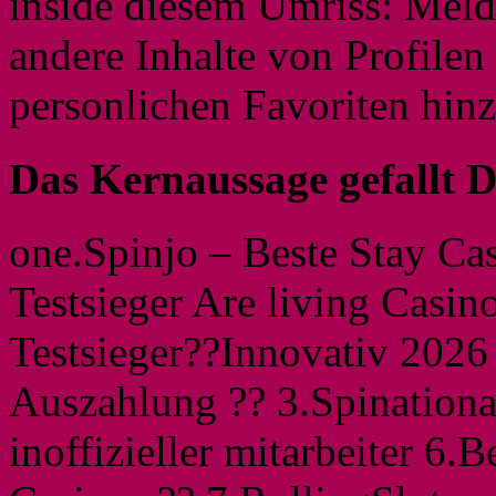
inside diesem Umriss: Melde
andere Inhalte von Profile
personlichen Favoriten hinz
Das Kernaussage gefallt D
one.Spinjo – Beste Stay Ca
Testsieger Are living Casin
Testsieger??Innovativ 2026
Auszahlung ?? 3.Spinationa
inoffizieller mitarbeiter 6.