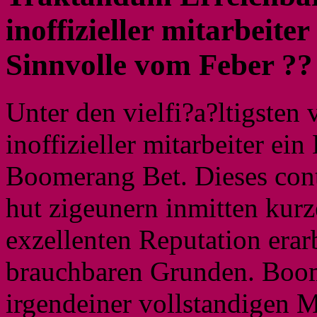
inoffizieller mitarbeite
Sinnvolle vom Feber ??
Unter den vielfi?a?ltigsten
inoffizieller mitarbeiter ei
Boomerang Bet. Dieses cont
hut zigeunern inmitten kurze
exzellenten Reputation erar
brauchbaren Grunden. Boom
irgendeiner vollstandigen