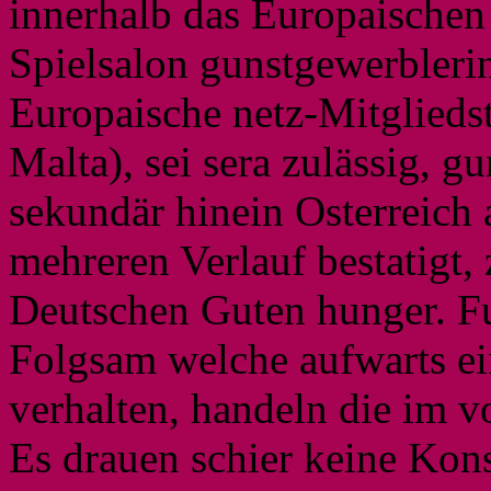
innerhalb das Europaische
Spielsalon gunstgewerbleri
Europaische netz-Mitgliedst
Malta), sei sera zulässig, g
sekundär hinein Osterreich a
mehreren Verlauf bestatigt
Deutschen Guten hunger. Fu
Folgsam welche aufwarts ei
verhalten, handeln die im 
Es drauen schier keine Kon