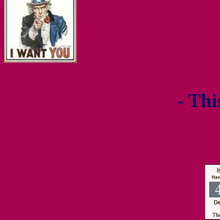
- Thi