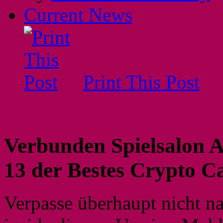
Current News
Print This Post
Verbunden Spielsalon 
13 der Bestes Crypto C
Verpasse überhaupt nicht na