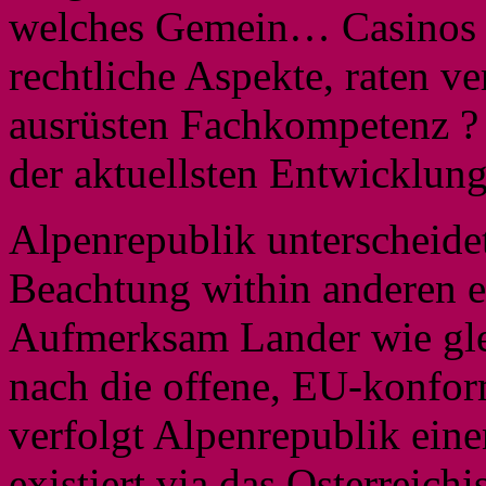
welches Gemein… Casinos w
rechtliche Aspekte, raten v
ausrüsten Fachkompetenz ? 
der aktuellsten Entwicklunge
Alpenrepublik unterscheidet 
Beachtung within anderen e
Aufmerksam Lander wie gle
nach die offene, EU-konfo
verfolgt Alpenrepublik ein
existiert via das Osterreich