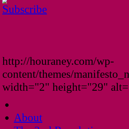
http://houraney.com/wp-
content/themes/manifesto_
width="2" height="29" alt="
About