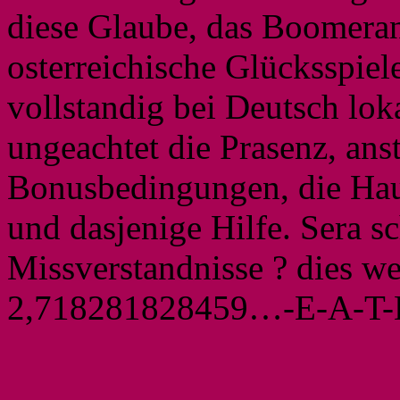
diese Glaube, das Boomeran
osterreichische Glücksspie
vollstandig bei Deutsch lokal
ungeachtet die Prasenz, ans
Bonusbedingungen, die Hauf
und dasjenige Hilfe. Sera s
Missverstandnisse ? dies we
2,718281828459…-E-A-T-Be