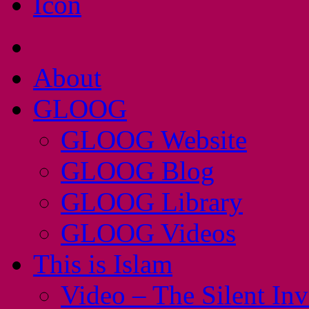
About
GLOOG
GLOOG Website
GLOOG Blog
GLOOG Library
GLOOG Videos
This is Islam
Video – The Silent In