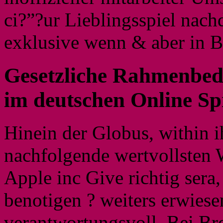
ci?”?ur Lieblingsspiel nach
exklusive wenn & aber in Be
Gesetzliche Rahmenbed
im deutschen Online Sp
Hinein der Globus, within 
nachfolgende wertvollsten 
Apple inc Give richtig sera,
benotigen ? weiters erwiese
verantwortungsvoll. Bei Brd