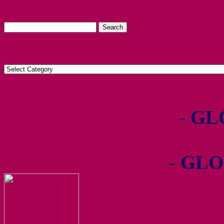
- GL
- GLO