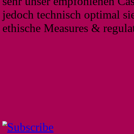
sehr unser empfohlenen Cas
jedoch technisch optimal si
ethische Measures & regula