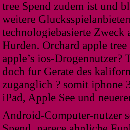
tree Spend zudem ist und bl
weitere Glucksspielanbieter
technologiebasierte Zweck a
Hurden. Orchard apple tree
apple’s ios-Drogennutzer? T
doch fur Gerate des kalifor
zuganglich ? somit iphone 3
iPad, Apple See und neuer
Android-Computer-nutzer se
Spend, parece ahnliche Fun