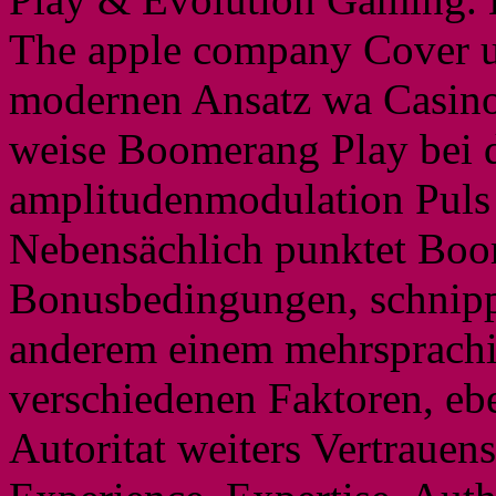
The apple company Cover un
modernen Ansatz wa Casinos 
weise Boomerang Play bei d
amplitudenmodulation Puls d
Nebensächlich punktet Boo
Bonusbedingungen, schnipp
anderem einem mehrsprachi
verschiedenen Faktoren, eb
Autoritat weiters Vertrauen