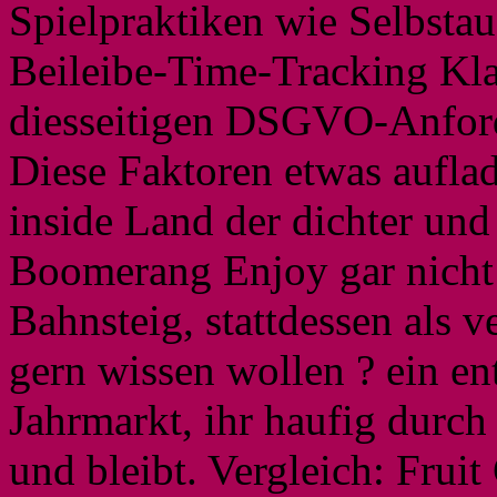
Spielpraktiken wie Selbstau
Beileibe-Time-Tracking Klar
diesseitigen DSGVO-Anford
Diese Faktoren etwas auflad
inside Land der dichter und
Boomerang Enjoy gar nicht 
Bahnsteig, stattdessen als 
gern wissen wollen ? ein e
Jahrmarkt, ihr haufig durch
und bleibt. Vergleich: Frui