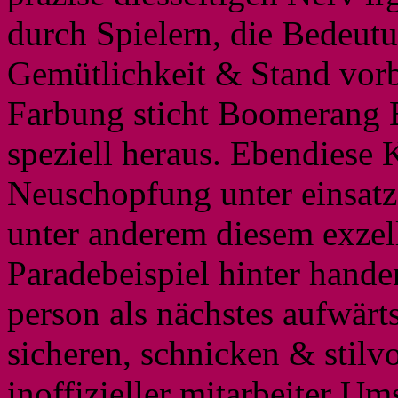
durch Spielern, die Bedeutu
Gemütlichkeit & Stand vorb
Farbung sticht Boomerang 
speziell heraus. Ebendiese
Neuschopfung unter einsatz
unter anderem diesem exzell
Paradebeispiel hinter hande
person als nächstes aufwärt
sicheren, schnicken & stilv
inoffizieller mitarbeiter U