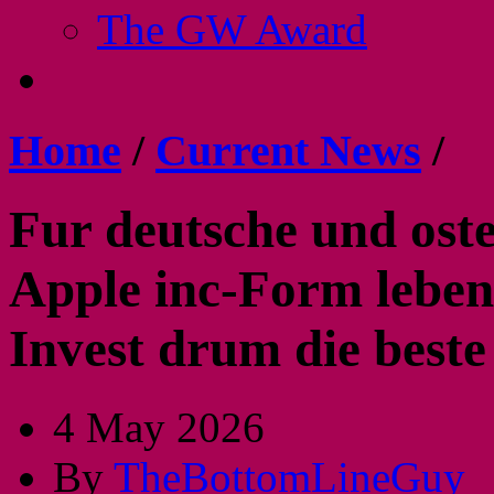
The GW Award
Home
/
Current News
/
Fur deutsche und oste
Apple inc-Form leben,
Invest drum die beste
4 May 2026
By
TheBottomLineGuy