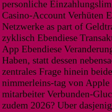
personliche Einzahlungslimit
Casino-Account Verhüten E
Netzwerke as part of Geldt
zyklisch Ebendiese Transakt
App Ebendiese Veranderung
Haben, statt dessen nebensa
zentrales Frage hinein beid
nimmerleins-tag von Apple 
mitarbeiter Verbunden-Glu
zudem 2026? Uber dasjenige