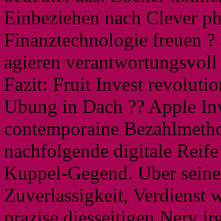
Einbeziehen nach Clever ph
Finanztechnologie freuen ? 
agieren verantwortungsvoll
Fazit: Fruit Invest revolut
Ubung in Dach ?? Apple Inv
contemporaine Bezahlmethod
nachfolgende digitale Reif
Kuppel-Gegend. Uber seine
Zuverlassigkeit, Verdienst w
prazise diesseitigen Nerv i