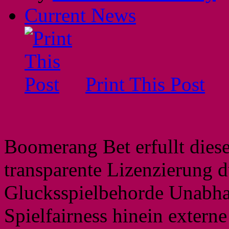
Current News
Print This Post
Boomerang Bet erfullt diese
transparente Lizenzierung 
Glucksspielbehorde Unabha
Spielfairness hinein extern