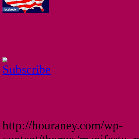
http://houraney.com/wp-