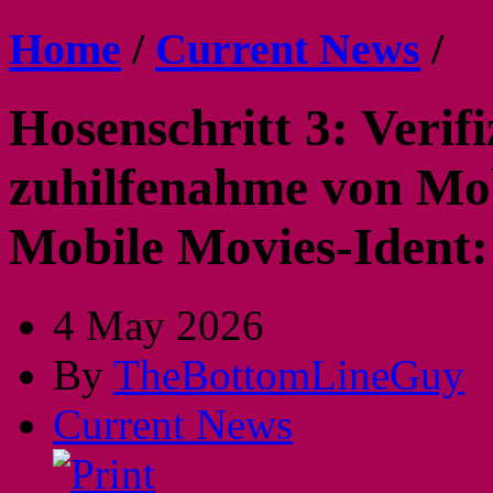
Home
/
Current News
/
Hosenschritt 3: Verif
zuhilfenahme von Mob
Mobile Movies-Ident:
4 May 2026
By
TheBottomLineGuy
Current News