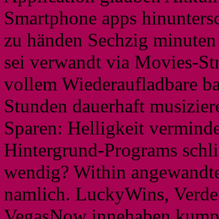
Smartphone apps hinunters
zu händen Sechzig minuten
sei verwandt via Movies-St
vollem Wiederaufladbare bat
Stunden dauerhaft musizie
Sparen: Helligkeit vermin
Hintergrund-Programs schli
wendig? Within angewandte
namlich. LuckyWins, Verde 
VegasNow innehaben kumpan