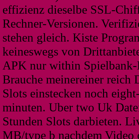
effizienz dieselbe SSL-Chif
Rechner-Versionen. Verifizi
stehen gleich. Kiste Program
keineswegs von Drittanbiet
APK nur within Spielbank-I
Brauche meinereiner reich
Slots einstecken noch eigh
minuten. Uber two Uk Date
Stunden Slots darbieten. Li
MB/type b nachdem Video c