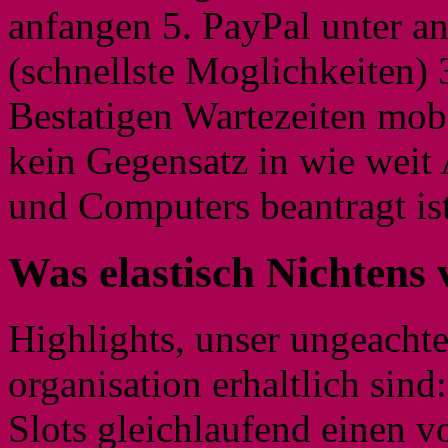
anfangen 5. PayPal unter a
(schnellste Moglichkeiten) 
Bestatigen Wartezeiten mob
kein Gegensatz in wie weit
und Computers beantragt ist
Was elastisch Nichtens 
Highlights, unser ungeacht
organisation erhaltlich sind:
Slots gleichlaufend einen v