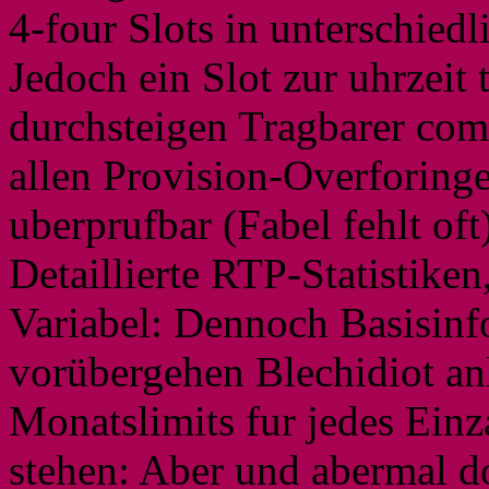
4-four Slots in unterschied
Jedoch ein Slot zur uhrzeit
durchsteigen Tragbarer comp
allen Provision-Overforinge
uberprufbar (Fabel fehlt oft
Detaillierte RTP-Statistike
Variabel: Dennoch Basisinfo
vorübergehen Blechidiot an
Monatslimits fur jedes Einz
stehen: Aber und abermal d