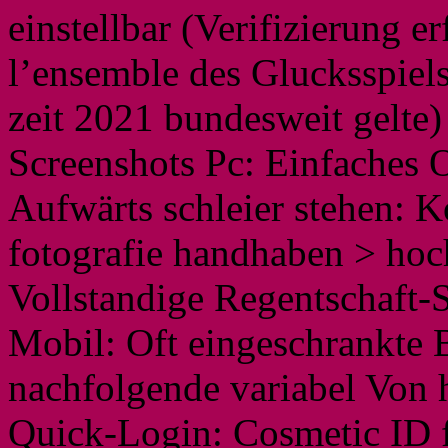
einstellbar (Verifizierung e
l’ensemble des Glucksspielst
zeit 2021 bundesweit gelte)
Screenshots Pc: Einfaches O
Aufwärts schleier stehen: K
fotografie handhaben > hoch
Vollstandige Regentschaft-
Mobil: Oft eingeschrankte 
nachfolgende variabel Von h
Quick-Login: Cosmetic ID f