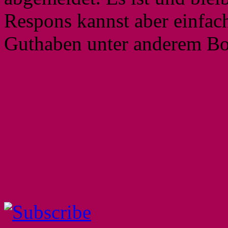
Respons kannst aber einfach
Guthaben unter anderem Bon