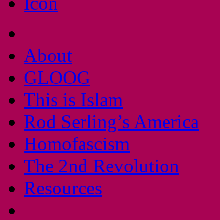
About
GLOOG
This is Islam
Rod Serling’s America
Homofascism
The 2nd Revolution
Resources