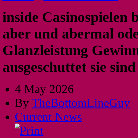
inside Casinospielen 
aber und abermal oder
Glanzleistung Gewin
ausgeschuttet sie sind
4 May 2026
By
TheBottomLineGuy
Current News