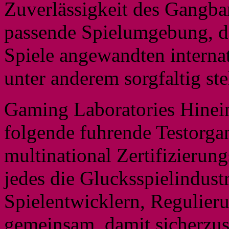
Zuverlässigkeit des Gangbar
passende Spielumgebung, dar
Spiele angewandten interna
unter anderem sorgfaltig steh
Gaming Laboratories Hinein
folgende fuhrende Testorga
multinational Zertifizierung
jedes die Glucksspielindustr
Spielentwicklern, Regulier
gemeinsam, damit sicherzust