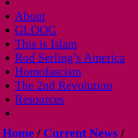
About
GLOOG
This is Islam
Rod Serling’s America
Homofascism
The 2nd Revolution
Resources
Home
/
Current News
/