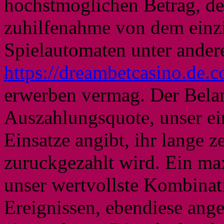
hochstmoglichen Betrag, den
zuhilfenahme von dem einz
Spielautomaten unter ande
https://dreambetcasino.de.
erwerben vermag. Der Belang 
Auszahlungsquote, unser ei
Einsatze angibt, ihr lange ze
zuruckgezahlt wird. Ein max
unser wertvollste Kombinat
Ereignissen, ebendiese ange