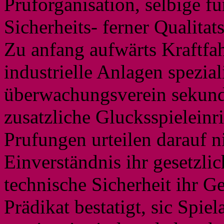
Pruforganisation, selbige f
Sicherheits- ferner Qualitats
Zu anfang aufwärts Kraftfa
industrielle Anlagen spezial
überwachungsverein sekund
zusatzliche Glucksspieleinr
Prufungen urteilen darauf n
Einverständnis ihr gesetzli
technische Sicherheit ihr G
Prädikat bestatigt, sic Spie