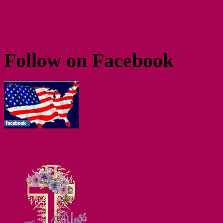
Follow on Facebook