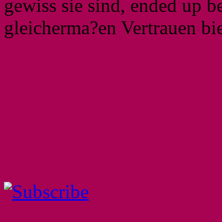
gewiss sie sind, ended up b
gleicherma?en Vertrauen bie