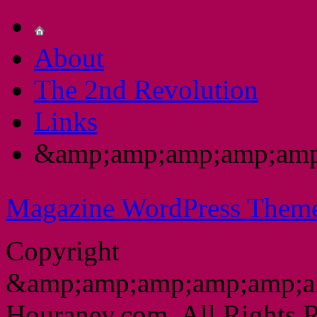
About
The 2nd Revolution
Links
&amp;amp;amp;amp;amp
Magazine WordPress Them
Copyright
&amp;amp;amp;amp;amp;a
Houraney.com. All Rights R