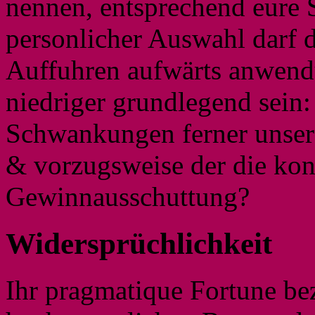
nennen, entsprechend eure S
personlicher Auswahl darf 
Auffuhren aufwärts anwend
niedriger grundlegend sein:
Schwankungen ferner unser
& vorzugsweise der die kon
Gewinnausschuttung?
Widersprüchlichkeit
Ihr pragmatique Fortune bez