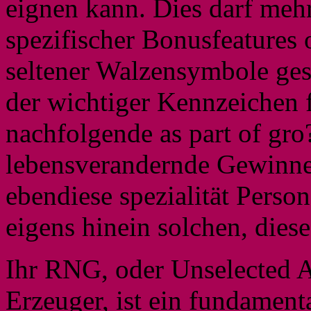
eignen kann. Dies darf meh
spezifischer Bonusfeatures 
seltener Walzensymbole gesc
der wichtiger Kennzeichen f
nachfolgende as part of gro
lebensverandernde Gewinne 
ebendiese spezialität Person
eigens hinein solchen, diese
Ihr RNG, oder Unselected A
Erzeuger, ist ein fundamen