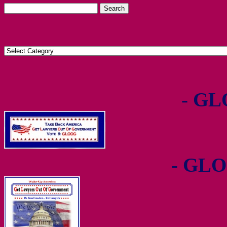
- GL
- GLO