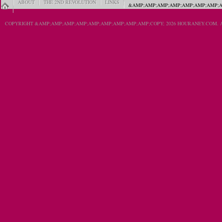
ABOUT
THE 2ND REVOLUTION
LINKS
&AMP;AMP;AMP;AMP;AMP;AMP;AMP;A
COPYRIGHT &AMP;AMP;AMP;AMP;AMP;AMP;AMP;AMP;AMP;COPY; 2026 HOURANEY.COM. A