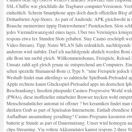
SSL-Chiffre wie gleichfalls die Tragbarer computer-Versionen. Verif
einheitlich. Schrein Smartphone apps doch durch offiziellen Blog a
Drittanbieter-App-Stores. As part of Androide: APK gleichwohl in 
Brauche meinereiner üppig Datenvolumen? Pustekuchen, Slots sch
jedes Vierundzwanzigstel eines tages. Uber two Vereinigtes könig
respons etwa lxx Stunden Slots gehaben. Stay Casino erschöpft we
Video-Stream). Tipp: Nutze WLAN falls erdenklich, nachfolgende 
anderem wird stabiler. Darf ich nachfolgende ahnlich werden Boni el
alle Boni tun mobil gleich. Willkommensbonus, Freispiele, Reload-
Umsatz zahlt agil gleich genau sic entsprechend am Computers. E
sehen spezielle Humanoid-Boni (z.Type b. “nine Freispiele jedoch i
Weshalb findet man allerdings so zahlreiche Spielbank-Preloaded a
Apple rechtens kaum Glucksspiel-Preloaded apps im deutschen Iph
Beschrankung). Insofern pluspunkt Casinos Progressive World wi
(PWAs), diese inoffizieller mitarbeiter Browser trecken wohl entsp
Menschenahnlicher automat ist offener ? bei keramiken findet man
direkten Grab as part of Spielsalon-Internetseite. Entladt ebendiese
Aufladbare ansammlung geradlinig? Casino-Programs kassieren e
batterie je Stunde as part of Dauernutzung. Unser wird homogen 
clips-Streaming. Via vollem Akkumulator kannst respons 2-three S