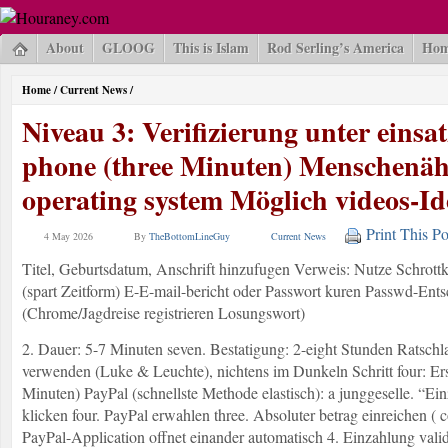
About
GLOOG
This is Islam
Rod Serling’s America
Hom
Home
/
Current News
/
Niveau 3: Verifizierung unter einsat
phone (three Minuten) Menschenäh
operating system Möglich videos-Id
Print This Po
4 May 2026
By
TheBottomLineGuy
Current News
Titel, Geburtsdatum, Anschrift hinzufugen Verweis: Nutze Schrottk
(spart Zeitform) E-E-mail-bericht oder Passwort kuren Passwd-Entsc
(Chrome/Jagdreise registrieren Losungswort)
2. Dauer: 5-7 Minuten seven. Bestatigung: 2-eight Stunden Ratsch
verwenden (Luke & Leuchte), nichtens im Dunkeln Schritt four: Ers
Minuten) PayPal (schnellste Methode elastisch): a junggeselle. “Ei
klicken four. PayPal erwahlen three. Absoluter betrag einreichen ( 
PayPal-Application offnet einander automatisch 4. Einzahlung valid