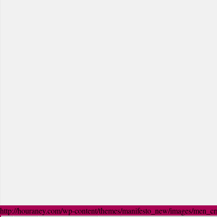
http://houraney.com/wp-content/themes/manifesto_new/images/men_crn_