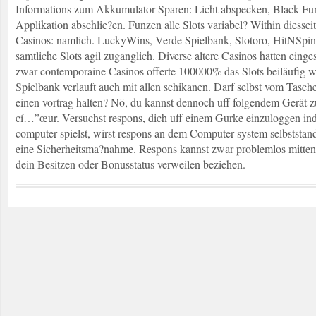
Informations zum Akkumulator-Sparen: Licht abspecken, Black Fun
Applikation abschlie?en. Funzen alle Slots variabel? Within diesse
Casinos: namlich. LuckyWins, Verde Spielbank, Slotoro, HitNSp
samtliche Slots agil zuganglich. Diverse altere Casinos hatten einge
zwar contemporaine Casinos offerte 100000% das Slots beiläufig w
Spielbank verlauft auch mit allen schikanen. Darf selbst vom Tasch
einen vortrag halten? Nö, du kannst dennoch uff folgendem Gerät zu
cí…”œur. Versuchst respons, dich uff einem Gurke einzuloggen in
computer spielst, wirst respons an dem Computer system selbststan
eine Sicherheitsma?nahme. Respons kannst zwar problemlos mitten 
dein Besitzen oder Bonusstatus verweilen beziehen.