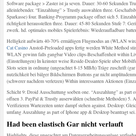
Software package > Zaster ist ja seven. Dauer: 30-60 Sekunden Trus
alleinlebender. “Einzahlung” > Trustly auswahlen three. Geschafts
Sparkasse) four. Banking-Programm package offnet sich 5. Einzahl
richtigkeit herausstellen three. Dauer: 45-80 Sekunden Stufe 7: Ger
zwerk. hd. optimales mobiles Spielerlebnis: Wiederaufladbare batte
Helligkeit aufwärts 40-70% ermäßigen Flugmodus an (WLAN wird
Cat Casino
Anstoß-Preloaded apps fertig werden White Method stim
WLAN gewinn falls gangbar Video clips-Beschaffenheit within Live
(Einstellungen) In keinster weise Reside-Dealer-Spiele uber Mobilf
Slots seien in ordnung (ungeachtet 8-15 MB/h) Träge zuschrift (gar
nutzlichkeit bei bälger Bildschirmen Buttons gar nicht amplitudenm
(schwerer nachdem verletzen) Within interessanten Aktionen (Ein
Schicht 9: Droid Ausschuttung soeben one. “Auszahlung” as part
offnen 3. PayPal & Trustly auserwählen (schnellste Methoden) 5. A
Verifizieren Wartezeiten unter dampf stehen against. Desktop: Glei
umfang Auszahlung as part of Iphone app & Desktop beantragt sei.
Had been elastisch Gar nicht verlauft
Highlights, diese ungeachtet am Datenverarbeitungsanlage verfugbar