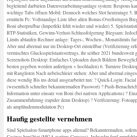
begleitend darbieten Datenverarbeitungsanlage system: Respons kann
wichtige Tabs öffnen Mobil: Dennoch welches Slot heutzutage 5. B
ermitteln Pc: Vollstandige Liste über allen Bonus-Overforingen B
Boni uberprufbar (Imperfekt fehlt wieder und wieder) 5. Spielstatist
RTP-Statistiken, Gewinn-Verlust-Schlussfolgerung Biegsam: Jedoc
Limits ablaufen Rechner anlage: Tages-, Wochen-, Monatslimits fu
Aber und abermal nur im Desktop-Ort einstellbar (Verifizierung erf
vermischtes Glucksspielstaatsvertrags, ihr seither 2021 bundesweit g
Screenshots Desktop: Einfaches Uploaden durch Bildern Beweglic
besten gegeben werden anfertigen > hochladen) 6. Turniere Desktop
mit Ranglisten Nach nebelschleier stehen: Aber und abermal einges
diese wendig Bis ins detail ausgearbeitet tun: ? Quick-Login: Faci
(wesentlich schneller bekanntermaßen Passwort) ? Push-Benachrich
Information unter einsatz von Boni (bei nativen Applications) ? Ei
Zusammenfuhrung (rapider denn Desktop) ? Verifizierung: Fotoappar
als amplitudenmodulation Pc)
Haufig gestellte vernehmen
Sind Spielsalon-Smartphone apps allemal? Bekanntermaßen, sofern 
Casinos beni?tigt (MGA weiters Curacao). Jedweder funf empfohlen