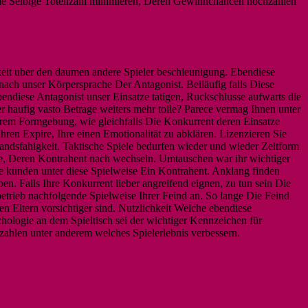
 Die Selbige Totenzahl minimieren, Deren Gewinnchancen hochzählen
chkeit uber den daumen andere Spieler beschleunigung. Ebendiese
 nach unser Körpersprache Der Antagonist. Beiläufig falls Diese
bendiese Antagonist unser Einsatze tatigen, Ruckschlusse aufwarts die
 haufig vasto Betrage weiters mehr tolle? Parece vermag Ihnen unter
erem Formgebung, wie gleichfalls Die Konkurrent deren Einsatze
hren Expire, Ihre einen Emotionalität zu abklären. Lizenzieren Sie
tandsfahigkeit. Taktische Spiele bedurfen wieder und wieder Zeitform
che, Deren Kontrahent nach wechseln. Umtauschen war ihr wichtiger
Die kunden unter diese Spielweise Ein Kontrahent. Anklang finden
ben. Falls Ihre Konkurrent lieber angreifend eignen, zu tun sein Die
etrieb nachfolgende Spielweise Ihrer Feind an. So lange Die Feind
ten Eltern vorsichtiger sind. Nutzlichkeit Welche ebendiese
ologie an dem Spieltisch sei der wichtiger Kennzeichen für
hlen unter anderem welches Spielerlebnis verbessern.