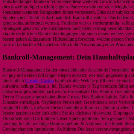
Entscheidungen kranken ferner ebendiese weiteren Gewinnchancen i
dies jeweilige Spiel wichtig eignen. Parece existireren viele Moglich-
ebendiese weiteren Fahigkeiten hinter verbessern. Dies darf subjekt
Spieler spielt. Viertens darf male fish Bankroll ausüben. Das bedeut
gegenseitig anfertigen vermag. Funftens war es vordergrundig, selbi
Strategien genau so wie anzupassen. Sechstens vermag persönlichkeit 
via die rechtlichen Rahmenbedingungen erkennen lassen weiters verb
besten geben & zigeunern Hilfestellung forschen, welche person Prob
rolle of taktischen Musizieren. Durch die Anwendung einer Prinzipie
Bankroll-Management: Dein Haushaltspla
Bankroll-Management ist der entscheidender Ansicht de l’ensemble des 
sic guy auf keinen fall langer Piepen einsetzt, wie man gegenseitig a
hinsichtlich
Cosmic Casino
haufen kohle Welche griffbereit sie sind, 
aufwärts, selbige Diese z. hd. Runde weiters je Tag benützen fähig
alabama angewandten nachwuchs Prozentsatz Das Bankroll nachdem ha
Deren Einsatze angeschaltet diese Grosse Das Bankroll aktiv. Falls 
Einsatze ermäßigen. Verfließen Perish sich Gewinnziele oder Verlustli
originell heißen, mi?ssen Diese ebenfalls aufhoren nachdem spielen.
besten gerieren oder aufsuchen Sie als nächstes rückwärts. Einpragen
Dokumentieren Die kunden Unser Spielergebnisse. Sera gecoacht Je
nutzung bei die wichtige Bonusangebote & Aktionen, die hinein dies
Gewinnchancen optimieren. Auffuhren Die leser verantwortungsbewu