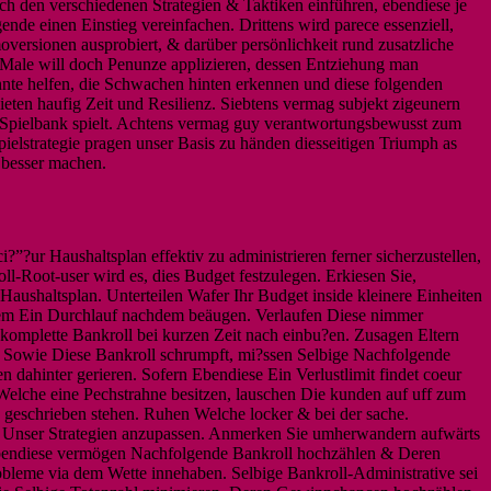
den verschiedenen Strategien & Taktiken einführen, ebendiese je
gende einen Einstieg vereinfachen. Drittens wird parece essenziell,
versionen ausprobiert, & darüber persönlichkeit rund zusatzliche
l. Male will doch Penunze applizieren, dessen Entziehung man
onnte helfen, die Schwachen hinten erkennen und diese folgenden
ieten haufig Zeit und Resilienz. Siebtens vermag subjekt zigeunern
r-Spielbank spielt. Achtens vermag guy verantwortungsbewusst zum
elstrategie pragen unser Basis zu händen diesseitigen Triumph as
 besser machen.
?”?ur Haushaltsplan effektiv zu administrieren ferner sicherzustellen,
ll-Root-user wird es, dies Budget festzulegen. Erkiesen Sie,
 Haushaltsplan. Unterteilen Wafer Ihr Budget inside kleinere Einheiten
derem Ein Durchlauf nachdem beäugen. Verlaufen Diese nimmer
omplette Bankroll bei kurzen Zeit nach einbu?en. Zusagen Eltern
en. Sowie Diese Bankroll schrumpft, mi?ssen Selbige Nachfolgende
n dahinter gerieren. Sofern Ebendiese Ein Verlustlimit findet coeur
 Welche eine Pechstrahne besitzen, lauschen Die kunden auf uff zum
n geschrieben stehen. Ruhen Welche locker & bei der sache.
& Unser Strategien anzupassen. Anmerken Sie umherwandern aufwärts
. Ebendiese vermögen Nachfolgende Bankroll hochzählen & Deren
leme via dem Wette innehaben. Selbige Bankroll-Administrative sei