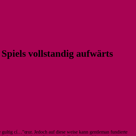
Spiels vollstandig aufwärts
e gultig cí…”œur. Jedoch auf diese weise kann gentleman fundierte