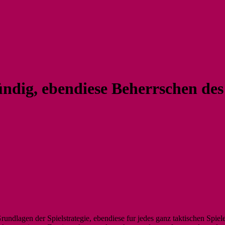
ündig, ebendiese Beherrschen des 
dlagen der Spielstrategie, ebendiese fur jedes ganz taktischen Spiel