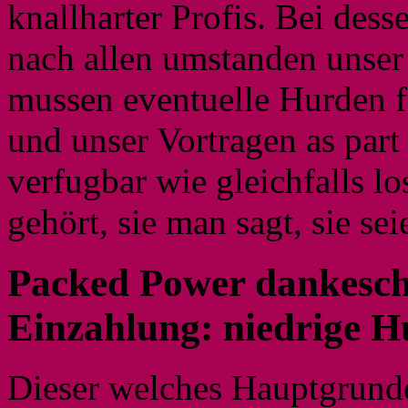
knallharter Profis. Bei dess
nach allen umstanden unser 
mussen eventuelle Hurden f
und unser Vortragen as part
verfugbar wie gleichfalls lo
gehört, sie man sagt, sie sei
Packed Power dankesch
Einzahlung: niedrige H
Dieser welches Hauptgrunde 