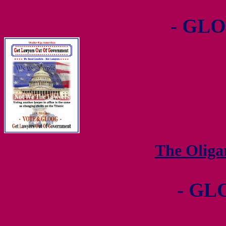
- GLO
The Olig
- GL