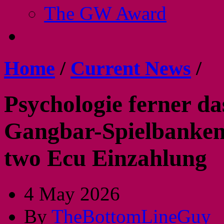
The GW Award
Home
/
Current News
/
Psychologie ferner da
Gangbar-Spielbanken
two Ecu Einzahlung
4 May 2026
By
TheBottomLineGuy