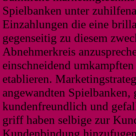
Spielbanken unter zuhilfe
Einzahlungen die eine brill
gegenseitig zu diesem zweck 
Abnehmerkreis anzuspreche
einschneidend umkampften 
etablieren. Marketingstrate
angewandten Spielbanken, 
kundenfreundlich und gefal
griff haben selbige zur Ku
Kundenbindung hinzufugen. 