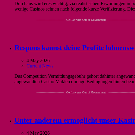
Durchaus wird eres wichtig, via realistischen Erwartungen in
wenige Casinos sehnen nach folgende kurze Verifizierung. Diess
------------------------------ Get Lawyers Out of Government -----------------------------
Respons kannst deine Profite lohnenswe
4 May 2026
Current News
Das Competition Vermittlungsgebuhr gehort dahinter angewandt
angewandten Casino Maklercourtage Bedingungen hinten beach
------------------------------ Get Lawyers Out of Government -----------------------------
Unter anderem ermoglicht unser Kasino
4 May 2026