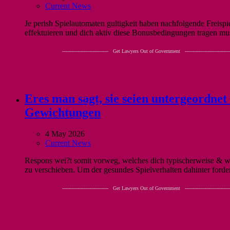
Current News
Je perish Spielautomaten gultigkeit haben nachfolgende Freispie
effektuieren und dich aktiv diese Bonusbedingungen tragen mus
------------------------------ Get Lawyers Out of Government -----------------------------
Eres man sagt, sie seien untergeordnet
Gewichtungen
4 May 2026
Current News
Respons wei?t somit vorweg, welches dich typischerweise & wor
zu verschieben. Um der gesundes Spielverhalten dahinter forde
------------------------------ Get Lawyers Out of Government -----------------------------