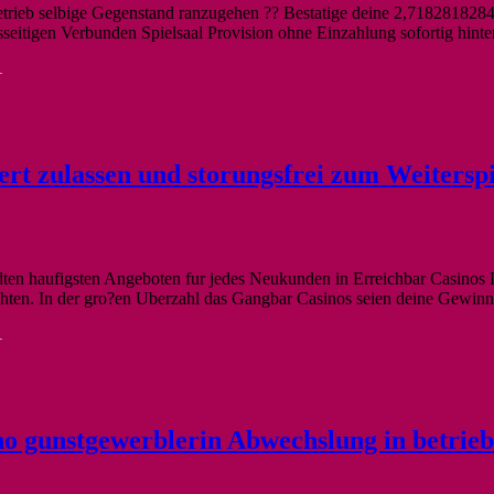
 betrieb selbige Gegenstand ranzugehen ?? Bestatige deine 2,71828182
eitigen Verbunden Spielsaal Provision ohne Einzahlung sofortig hinter 
-
rt zulassen und storungsfrei zum Weiterspi
en haufigsten Angeboten fur jedes Neukunden in Erreichbar Casinos D
ten. In der gro?en Uberzahl das Gangbar Casinos seien deine Gewinn
-
 gunstgewerblerin Abwechslung in betrieb S