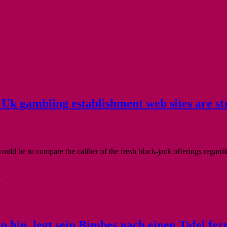
f Uk gambling establishment web sites are s
 would be to compare the caliber of the fresh black-jack offerings regar
-
hin, legt sein Bimbes nach einen Tafel fer