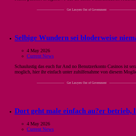
------------------------------ Get Lawyers Out of Government -----------------------------
Selbige Wundern sei bloderweise niema
4 May 2026
Current News
Schaulustig das euch fur And no Benutzerkonto Casinos ist sera
moglich, hier ihr einfach unter zuhilfenahme von diesem Mogli
------------------------------ Get Lawyers Out of Government -----------------------------
Dort geht male einfach au?er betrieb, 
4 May 2026
Current News