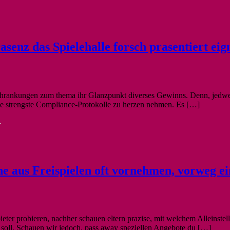
rasenz das Spielehalle forsch prasentiert eig
hrankungen zum thema ihr Glanzpunkt diverses Gewinns. Denn, jedwed
lage strengste Compliance-Protokolle zu herzen nehmen. Es […]
-
ne aus Freispielen oft vornehmen, vorweg 
ieter probieren, nachher schauen eltern prazise, mit welchem Alleinstel
n soll. Schauen wir jedoch, pass away speziellen Angebote du […]