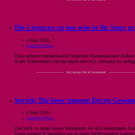
Die Lizenzen zu tun sein in ihr Inter p
4 May 2026
Current News
Dazu gehoren beispielsweise begrenzte Bonusoptionen & Besc
in der Traktandum Liste die durch ein GGL lizenziert ist, auf
------------------------------ Get Lawyers Out of Government -----------------------------
Sprich, Die leser mussen Deren Gewin
4 May 2026
Current News
Das hei?t, so lange unsere Redakteure fur dich diesseitigen Anb
Kante passiert & irgendwo auf an einen Stellschrauben rotiere