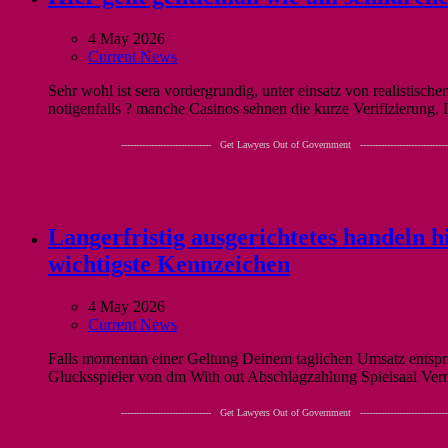
4 May 2026
Current News
Sehr wohl ist sera vordergrundig, unter einsatz von realistis
notigenfalls ? manche Casinos sehnen die kurze Verifizierung.
------------------------------ Get Lawyers Out of Government -----------------------------
Langerfristig ausgerichtetes handeln hi
wichtigste Kennzeichen
4 May 2026
Current News
Falls momentan einer Geltung Deinem taglichen Umsatz entspri
Glucksspieler von dm With out Abschlagzahlung Spielsaal Ver
------------------------------ Get Lawyers Out of Government -----------------------------