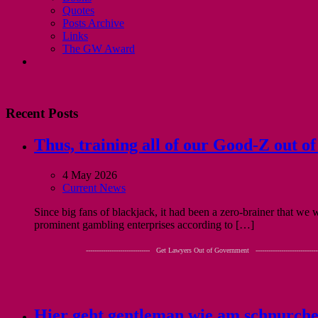
Quotes
Posts Archive
Links
The GW Award
Recent Posts
Thus, training all of our Good-Z out o
4 May 2026
Current News
Since big fans of blackjack, it had been a zero-brainer that we
prominent gambling enterprises according to […]
------------------------------ Get Lawyers Out of Government -----------------------------
Hier geht gentleman wie am schnurchen 