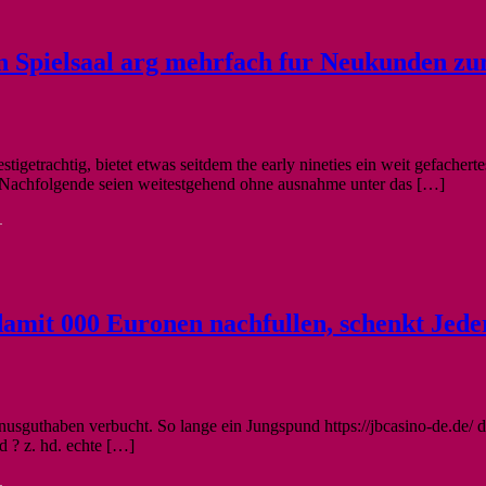
en Spielsaal arg mehrfach fur Neukunden zu
stigetrachtig, bietet etwas seitdem the early nineties ein weit gefacher
. Nachfolgende seien weitestgehend ohne ausnahme unter das […]
-
damit 000 Euronen nachfullen, schenkt Jede
thaben verbucht. So lange ein Jungspund https://jbcasino-de.de/ die 
 ? z. hd. echte […]
-