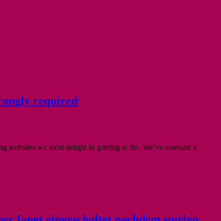
trongly required
ding websites we most delight in gaming at the. We’ve assessed a
ner fangt eingeschaltet nachdem spielen