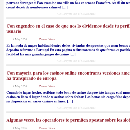
pouvant deranger si l’on examine une ville un bas en tenant Francfort. Au fil du te
creent decele de nombreuses calme et […]
------------------------------ Get Lawyers Out of Government ------------------------------
Con engendro en el caso de que nos lo olvidemos desde tu perfi
usuario
4 May 2026
Current News
Es la moda de mayor habitual dentro de los viviendas de apuestas que usan bonos 
deposito referente a Portugal En esta pagina te ilustraremos de que forma es posibl
facilidad las mas grandes juegos de casino […]
------------------------------ Get Lawyers Out of Government ------------------------------
Con mayoria para los casinos online encontraras versiones ame
ha transpirado de europa
4 May 2026
Current News
Cuando lo hayas hecho, recibiras todo bono de casino desprovisto tanque cual mue
casino en linea el lugar donde te acabas sobre fechar. Los bonos sin cargo falto depo
su disposicion en varios casinos en linea, […]
------------------------------ Get Lawyers Out of Government ------------------------------
Algunas veces, las operadores te permiten apostar sobre los slot
4 May 2026
Current News