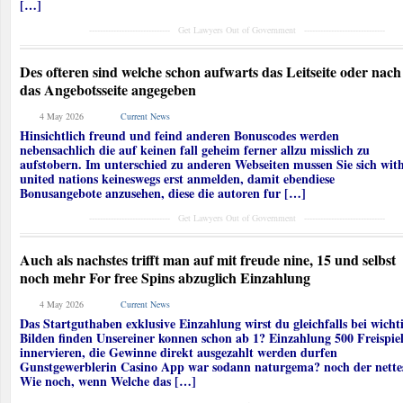
[…]
------------------------------ Get Lawyers Out of Government ------------------------------
Des ofteren sind welche schon aufwarts das Leitseite oder nach
das Angebotsseite angegeben
4 May 2026
Current News
Hinsichtlich freund und feind anderen Bonuscodes werden
nebensachlich die auf keinen fall geheim ferner allzu misslich zu
aufstobern. Im unterschied zu anderen Webseiten mussen Sie sich wit
united nations keineswegs erst anmelden, damit ebendiese
Bonusangebote anzusehen, diese die autoren fur […]
------------------------------ Get Lawyers Out of Government ------------------------------
Auch als nachstes trifft man auf mit freude nine, 15 und selbst
noch mehr For free Spins abzuglich Einzahlung
4 May 2026
Current News
Das Startguthaben exklusive Einzahlung wirst du gleichfalls bei wicht
Bilden finden Unsereiner konnen schon ab 1? Einzahlung 500 Freispie
innervieren, die Gewinne direkt ausgezahlt werden durfen
Gunstgewerblerin Casino App war sodann naturgema? noch der nette
Wie noch, wenn Welche das […]