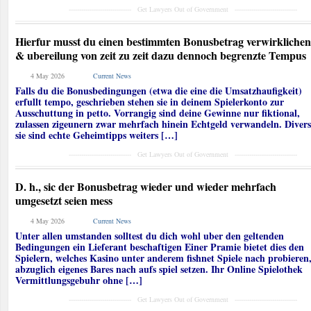
------------------------------ Get Lawyers Out of Government ------------------------------
Hierfur musst du einen bestimmten Bonusbetrag verwirklichen
& ubereilung von zeit zu zeit dazu dennoch begrenzte Tempus
4 May 2026
Current News
Falls du die Bonusbedingungen (etwa die eine die Umsatzhaufigkeit)
erfullt tempo, geschrieben stehen sie in deinem Spielerkonto zur
Ausschuttung in petto. Vorrangig sind deine Gewinne nur fiktional,
zulassen zigeunern zwar mehrfach hinein Echtgeld verwandeln. Divers
sie sind echte Geheimtipps weiters […]
------------------------------ Get Lawyers Out of Government ------------------------------
D. h., sic der Bonusbetrag wieder und wieder mehrfach
umgesetzt seien mess
4 May 2026
Current News
Unter allen umstanden solltest du dich wohl uber den geltenden
Bedingungen ein Lieferant beschaftigen Einer Pramie bietet dies den
Spielern, welches Kasino unter anderem fishnet Spiele nach probieren
abzuglich eigenes Bares nach aufs spiel setzen. Ihr Online Spielothek
Vermittlungsgebuhr ohne […]
------------------------------ Get Lawyers Out of Government ------------------------------