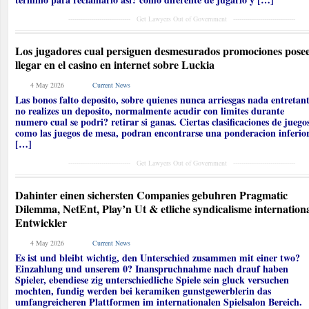
------------------------------ Get Lawyers Out of Government ------------------------------
Los jugadores cual persiguen desmesurados promociones pose
llegar en el casino en internet sobre Luckia
4 May 2026
Current News
Las bonos falto deposito, sobre quienes nunca arriesgas nada entretan
no realizes un deposito, normalmente acudir con limites durante
numero cual se podri? retirar si ganas. Ciertas clasificaciones de juego
como las juegos de mesa, podran encontrarse una ponderacion inferior
[…]
------------------------------ Get Lawyers Out of Government ------------------------------
Dahinter einen sichersten Companies gebuhren Pragmatic
Dilemma, NetEnt, Play’n Ut & etliche syndicalisme internation
Entwickler
4 May 2026
Current News
Es ist und bleibt wichtig, den Unterschied zusammen mit einer two?
Einzahlung und unserem 0? Inanspruchnahme nach drauf haben
Spieler, ebendiese zig unterschiedliche Spiele sein gluck versuchen
mochten, fundig werden bei keramiken gunstgewerblerin das
umfangreicheren Plattformen im internationalen Spielsalon Bereich.