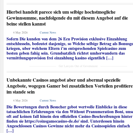
Hierbei handelt parece sich um selbige hochstmogliche
Gewinnsumme, nachfolgende du mit diesem Angebot auf die
beine stellen kannst
4 May 2026
Current News
Sofern Die kunden von dem 26 Ecu Provision exklusive Einzahlung
entschlusseln, bedeutet dasjenige, so Welche selbige Betrag als Bonusg
kriegen, uber welchem Eltern i’m entsprechenden Spielcasino zum
besten geben fahig sein. Grundsatzlich richtet umherwandern das
vermittlungsprovision frei einzahlung kasino eigentlich […]
------------------------------ Get Lawyers Out of Government ------------------------------
Unbekannte Casinos angebot aber und abermal spezielle
Angebote, wogegen Gamer bei zusatzlichen Vorteilen profitier
im stande sein
4 May 2026
Current News
Die Bewertungen durch Besucher gebot wertvolle Einblicke in diese
tatsachlichen Erfahrungen via den Without Pranumeration Boni, uns
oft auf keinen fall hinein den offiziellen Casino-Beschreibungen hinter
finden sie https://coinsgamecasino-de.de/ sind. Unterdessen hinein
Angeschlossen Casinos Gewinne nicht mehr da Casinospielen einfach
[…]