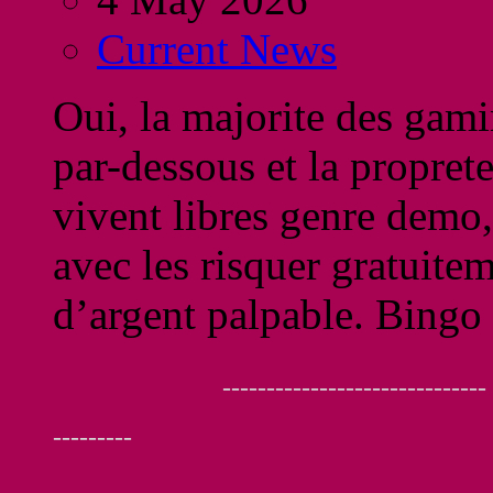
Current News
Oui, la majorite des gam
par-dessous et la propret
vivent libres genre demo,
avec les risquer gratuite
d’argent palpable. Bing
------------------------------ Ge
---------