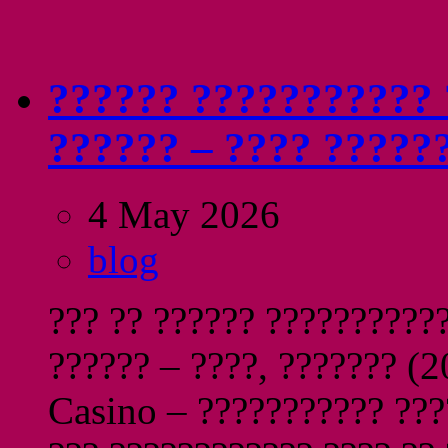
?????? ??????????? 
?????? – ???? ?????
4 May 2026
blog
??? ?? ?????? ??????????
?????? – ????, ??????? (
Casino – ??????????? ???