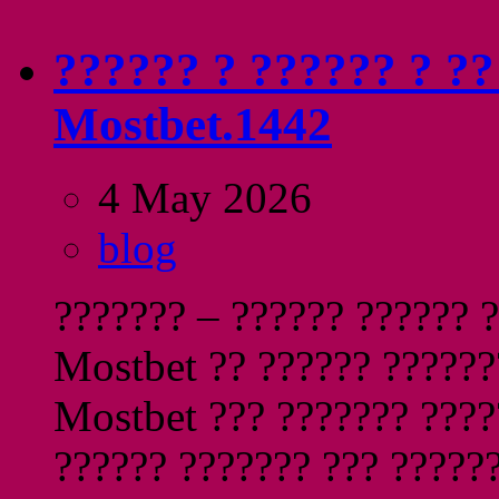
?????? ? ?????? ? ?
Mostbet.1442
4 May 2026
blog
??????? – ?????? ?????? ?
Mostbet ?? ?????? ??????
Mostbet ??? ??????? ????
?????? ??????? ??? ?????