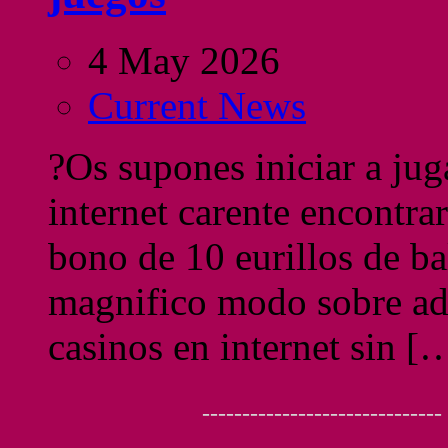
4 May 2026
Current News
?Os supones iniciar a jug
internet carente encontra
bono de 10 eurillos de ba
magnifico modo sobre ade
casinos en internet sin [
------------------------------ Ge