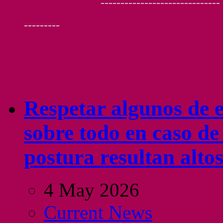
------------------------------ Ge
---------
Respetar algunos de es
sobre todo en caso de 
postura resultan alto
4 May 2026
Current News