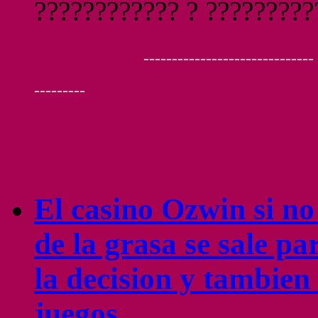
???????????? ? ?????????
------------------------------ Ge
---------
El casino Ozwin si no
de la grasa se sale pa
la decision y tambien
juegos