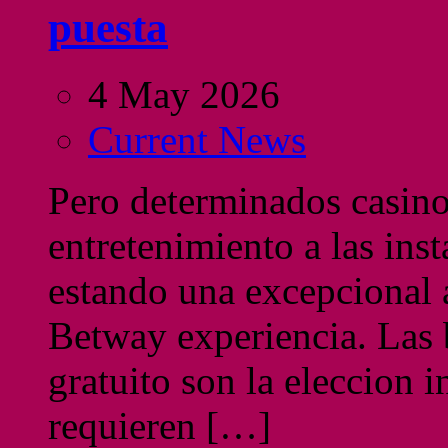
puesta
4 May 2026
Current News
Pero determinados casino
entretenimiento a las ins
estando una excepcional 
Betway experiencia. Las 
gratuito son la eleccion i
requieren […]