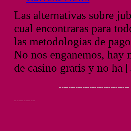
Las alternativas sobre ju
cual encontraras para to
las metodologias de pago 
No nos enganemos, hay n
de casino gratis y no ha 
------------------------------ Ge
---------