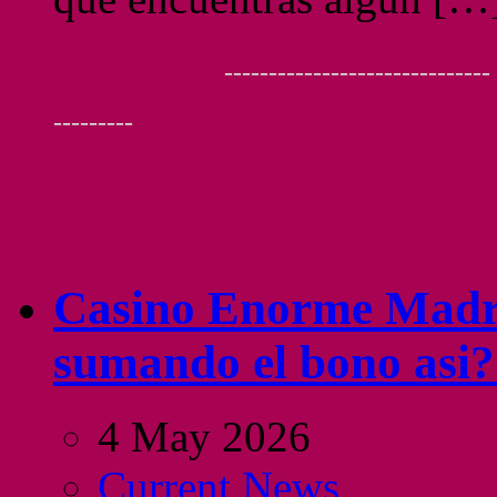
------------------------------ Ge
---------
Casino Enorme Madrid
sumando el bono asi?
4 May 2026
Current News