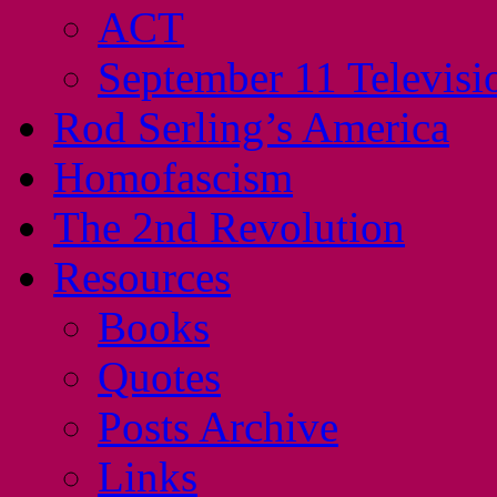
ACT
September 11 Televisi
Rod Serling’s America
Homofascism
The 2nd Revolution
Resources
Books
Quotes
Posts Archive
Links