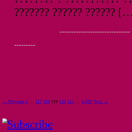
??????? ?????? ?????? [
------------------------------ Ge
---------
← Previous
1
…
117
118
119
120
121
…
6,059
Next →