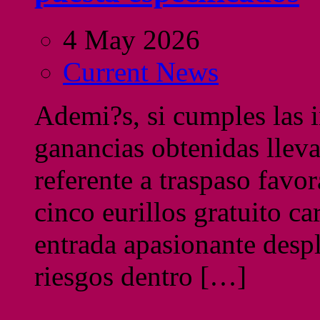
4 May 2026
Current News
Ademi?s, si cumples las i
ganancias obtenidas llev
referente a traspaso favo
cinco eurillos gratuito c
entrada apasionante despl
riesgos dentro […]