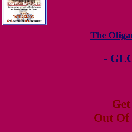
The Olig
- GL
Get
Out Of