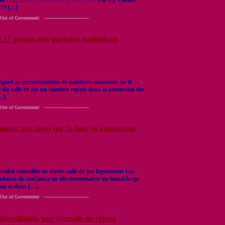
??? […]
 Government ------------------------------
e i? propos des parieurs souhaitant
egard de preconisations de paiement amassees qu’il
 du salle de jeu un tantinet repose dans la protection des
[…]
 Government ------------------------------
omme moi alors qu’ la liste en compagnie
ntable conseillee en divers salle de jeu legerement Les
dance de confiance en elle elementaires un banal large,
ion et dans […]
 Government ------------------------------
 identifiants, une formule de retour