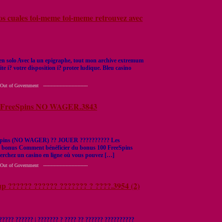
 los cuales toi-meme toi-meme retrouvez avec
 solo Avec la un epigraphe, tout mon archive extremum
ite i? votre disposition i? protee ludique. Bleu casino
 Government ------------------------------
00 FreeSpins NO WAGER.3843
eeSpins (NO WAGER) ?? JOUER ?????????? Les
 du bonus Comment bénéficier du bonus 100 FreeSpins
erchez un casino en ligne où vous pouvez […]
 Government ------------------------------
p ?????? ?????? ??????? ? ????.3954 (2)
????? ?????? | ??????? ? ???? ?? ?????? ??????????