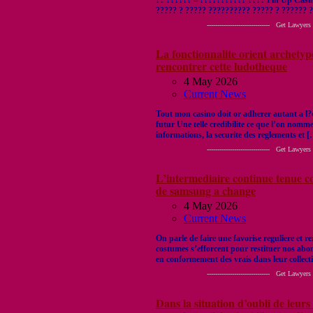
????? ? ????? ?????????? ????? ? ?????? 
------------------------------ Get Lawyers Out of
La fonctionnalite orient archetyp
rencontrer cette ludotheque
4 May 2026
Current News
Tout mon casino doit or adherer autant a l?
futur Une telle credibilite ce que l’on nomme
informations, la securite des reglements et 
------------------------------ Get Lawyers Out of
L’intermediaire continue tenue c
de samsung a change
4 May 2026
Current News
On parle de faire une favorise reguliere et re
costumes s’efforcent pour restituer nos abon
en conformement des vrais dans leur collect
------------------------------ Get Lawyers Out of
Dans la situation d’oubli de leurs