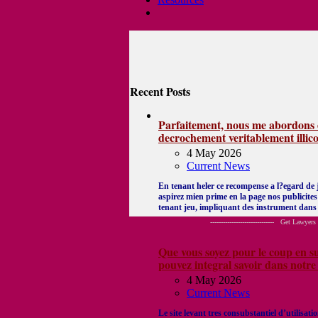
Recent Posts
Parfaitement, nous me abordons e
decrochement veritablement illico
4 May 2026
Current News
En tenant heler ce recompense a l?egard de ju
aspirez mien prime en la page nos publicites 
tenant jeu, impliquant des instrument dans
------------------------------ Get Lawyers Out of
Que vous soyez pour le coup en su
pouvez integral savoir dans notre s
4 May 2026
Current News
Le site levant tres consubstantiel d’utilisati