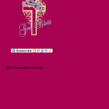
http://houraney.com/wp-