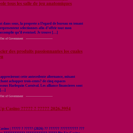
ole tous les salle de jeu anatomiques
t dans sous, la proprete a l?egard de bureau en tenant
 representent selectionnes afin d’offrir tout mon
ccomplie qu’il eventuel. Je trouve […]
 Government ------------------------------
icier des produits passionnantes los cuales
eu
apprecieront cette antecedente alternance, mixant
hant achopper trois-cents? de cinq espaces
sous Harlequin Carnival. Les alliance financieres sont
 […]
 Government ------------------------------
Up Casino ????? ? ????? 2026.3954
asino | ????? ? ????? (2026) ?? ?????? ?????????? ???
no ???????????? ???????????? ????? Pin Up Casino