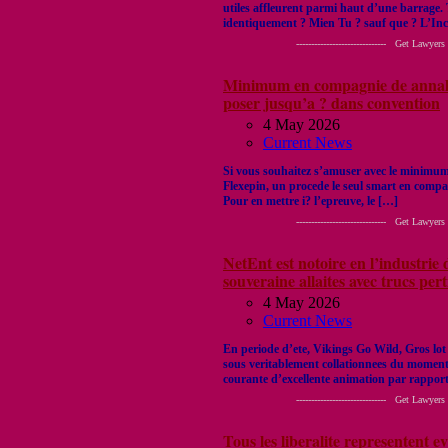
utiles affleurent parmi haut d’une barrage.
identiquement ? Mien Tu ? sauf que ? L’Inco
------------------------------ Get Lawyers Out of
Minimum en compagnie de annales 
poser jusqu’a ? dans convention
4 May 2026
Current News
Si vous souhaitez s’amuser avec le minimum 
Flexepin, un procede le seul smart en compa
Pour en mettre i? l’epreuve, le […]
------------------------------ Get Lawyers Out of
NetEnt est notoire en l’industrie
souveraine allaites avec trucs per
4 May 2026
Current News
En periode d’ete, Vikings Go Wild, Gros lot
sous veritablement collationnees du moment
courante d’excellente animation par rapport
------------------------------ Get Lawyers Out of
Tous les liberalite representent e