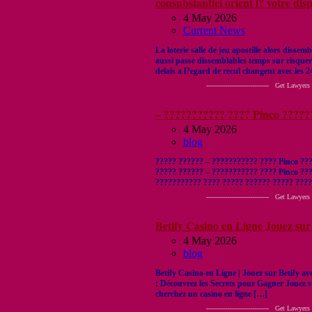
consubstantiel orient i? votre disp
4 May 2026
Current News
La loterie salle de jeu apostille alors dissemb
aussi passe dissemblables temps sur risquer
delais a l?egard de recul changent avec les 2
------------------------------ Get Lawyers Out of
– ??????????? ???? Pinco ?????
4 May 2026
blog
????? ?????? – ??????????? ???? Pinco ???
????? ?????? – ??????????? ???? Pinco ??
??????????? ???? ????? ?????? ????? ????
------------------------------ Get Lawyers Out of
Betify Casino en Ligne Jouez sur 
4 May 2026
blog
Betify Casino en Ligne | Jouez sur Betify 
: Découvrez les Secrets pour Gagner Jouez 
cherchez un casino en ligne […]
------------------------------ Get Lawyers Out of