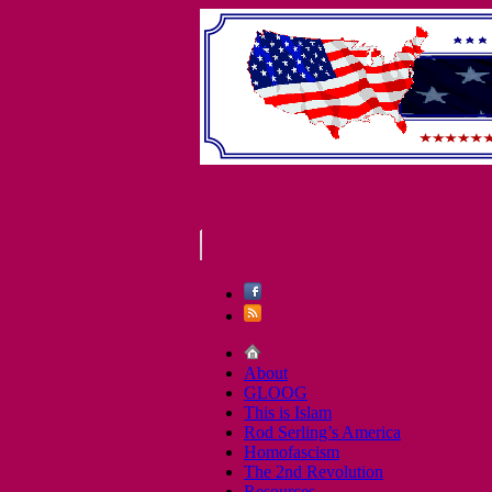
About
GLOOG
This is Islam
Rod Serling’s America
Homofascism
The 2nd Revolution
Resources