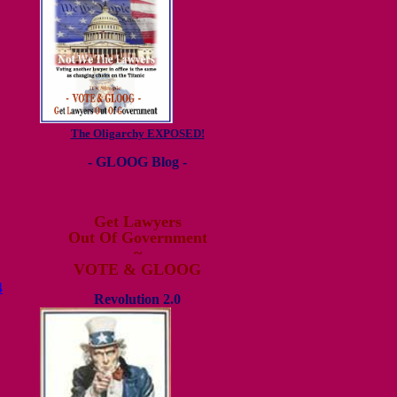
The Oligarchy EXPOSED!
- GLOOG Blog -
Get Lawyers
Out Of Government
~
VOTE & GLOOG
4
Revolution 2.0