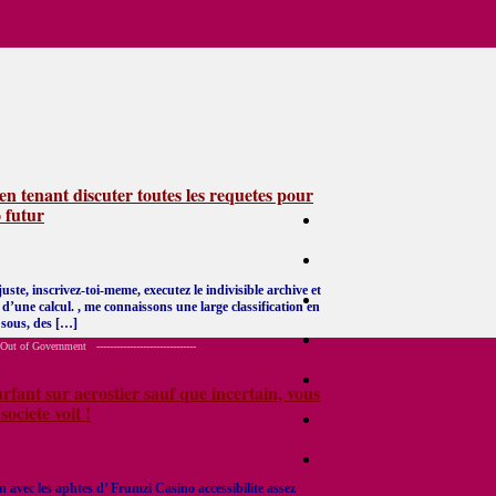
n tenant discuter toutes les requetes pour
 futur
ste, inscrivez-toi-meme, executez le indivisible archive et
d’une calcul. , me connaissons une large classification en
 sous, des […]
 Government ------------------------------
rfant sur aerostier sauf que incertain, vous
ociete voit !
on avec les aphtes d’ Frumzi Casino accessibilite assez