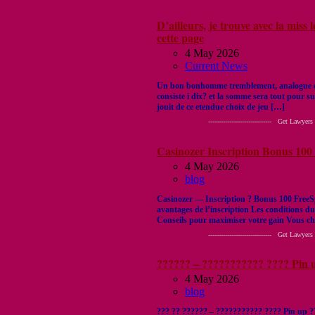
D’ailleurs, je trouve avec la miss
cette page
4 May 2026
Current News
Un bon bonhomme tremblement, analogue en
consiste i dix? et la somme sera tout pour su
jouit de ce etendue choix de jeu […]
------------------------------ Get Lawyers Out of
Casinozer Inscription Bonus 1
4 May 2026
blog
Casinozer — Inscription ? Bonus 100 Fr
avantages de l’inscription Les conditions
Conseils pour maximiser votre gain Vous ch
------------------------------ Get Lawyers Out of
?????? – ??????????? ???? Pin u
4 May 2026
blog
??? ?? ?????? – ??????????? ???? Pin up ?