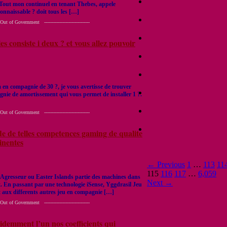
 Tout mon continuel en tenant Thebes, appele
nnaissable ? doit tous les […]
 Government ------------------------------
consiste i deux ? et vous allez pouvoir
en compagnie de 30 ?, je vous avertisse de trouver
gnie de amortissement qui vous permet de installer 1 ?.
 Government ------------------------------
 de de telles competences gaming de qualite
tinentes
← Previous
1
…
113
11
115
116
117
…
6,059
 Agresseur ou Easter Islands partie des machines dans
Next →
. En passant par une technologie iSense, Yggdrasil Jeu
 aux differents autres jeu en compagnie […]
 Government ------------------------------
videmment l’un nos coefficients qui