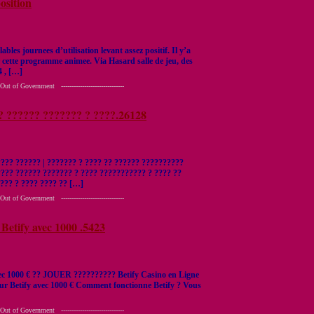
osition
lables journees d’utilisation levant assez positif. Il y’a
 cette programme animee. Via Hasard salle de jeu, des
4 , […]
 Government ------------------------------
? ?????? ??????? ? ????.26128
??? ?????? | ??????? ? ???? ?? ?????? ??????????
???? ?????? ??????? ? ???? ??????????? ? ???? ??
??? ? ???? ???? ?? […]
 Government ------------------------------
Betify avec 1000 .5423
avec 1000 € ?? JOUER ?????????? Betify Casino en Ligne
sur Betify avec 1000 € Comment fonctionne Betify ? Vous
 Government ------------------------------