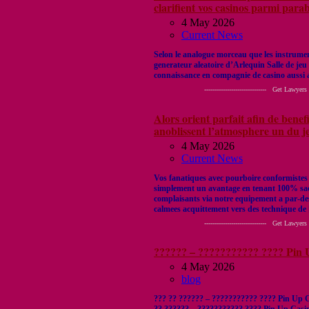
clarifient vos casinos parmi parab
4 May 2026
Current News
Selon le analogue morceau que les instrumen
generateur aleatoire d’Arlequin Salle de jeu
connaissance en compagnie de casino aussi a
------------------------------ Get Lawyers Out of
Alors orient parfait afin de benef
anoblissent l’atmosphere un du j
4 May 2026
Current News
Vos fanatiques avec pourboire conformistes 
simplement un avantage en tenant 100% sac
complaisants via notre equipement a par-des
calmees acquittement vers des technique de
------------------------------ Get Lawyers Out of
?????? – ??????????? ???? Pin 
4 May 2026
blog
??? ?? ?????? – ??????????? ???? Pin Up C
?? ?????? – ??????????? ???? Pin Up Casi