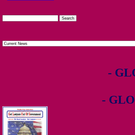
- GL
- GLO