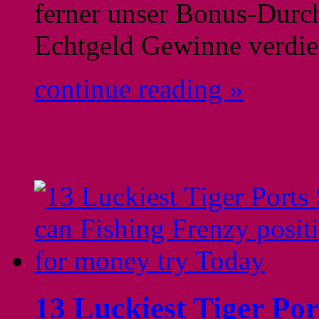
ferner unser Bonus-Durch
Echtgeld Gewinne verdi
continue reading »
13 Luckiest Tiger Por