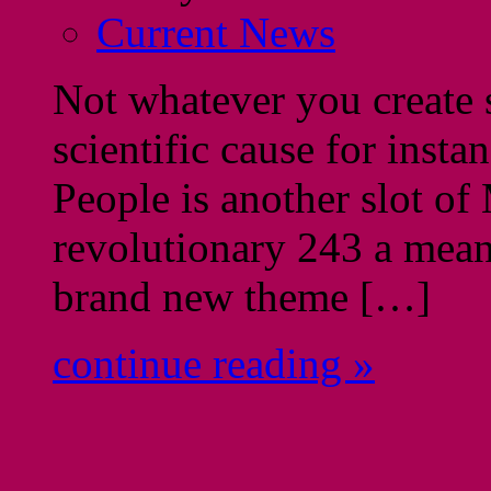
Current News
Not whatever you create 
scientific cause for insta
People is another slot o
revolutionary 243 a mean
brand new theme […]
continue reading »