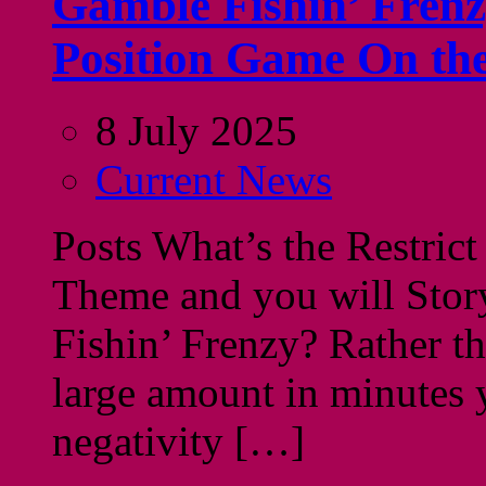
Gamble Fishin’ Frenz
Position Game On the
8 July 2025
Current News
Posts What’s the Restrict 
Theme and you will Stor
Fishin’ Frenzy? Rather th
large amount in minutes y
negativity […]