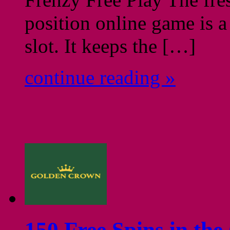
position online game is 
slot. It keeps the […]
continue reading »
150 Free Spins in the