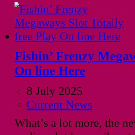
Fishin’ Frenzy Megawa
On line Here
8 July 2025
Current News
What’s a lot more, the 