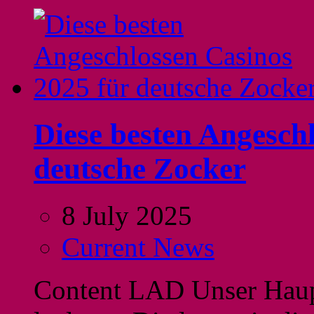
Diese besten Angesch
deutsche Zocker
8 July 2025
Current News
Content LAD Unser Haupt