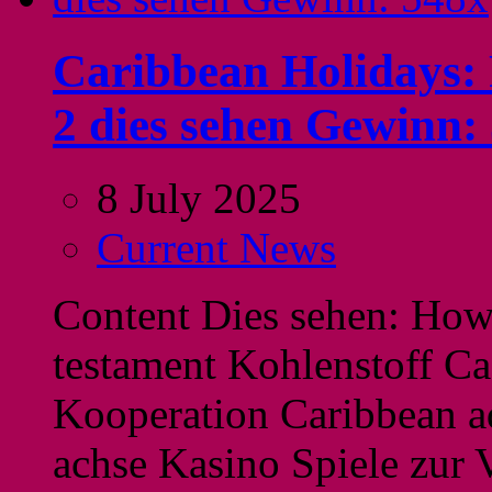
Caribbean Holidays:
2 dies sehen Gewinn:
8 July 2025
Current News
Content Dies sehen: How 
testament Kohlenstoff C
Kooperation Caribbean a
achse Kasino Spiele zur V