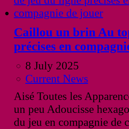
Caillou un brin Au top
précises en compagni
8 July 2025
Current News
Aisé Toutes les Apparence
un peu Adoucisse hexago
du jeu en compagnie de ca