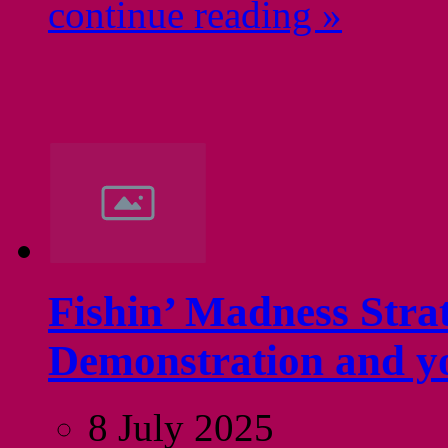
continue reading »
Fishin’ Madness Str
Demonstration and yo
8 July 2025