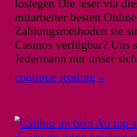
loslegen Die leser via die
mitarbeiter besten Online
Zahlungsmethoden sie sin
Casinos verfügbar? Uns s
Jedermann nur unser sich
continue reading »