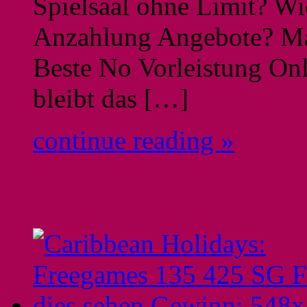
Spielsaal ohne Limit? Wi
Anzahlung Angebote? Ma
Beste No Vorleistung Onl
bleibt das […]
continue reading »