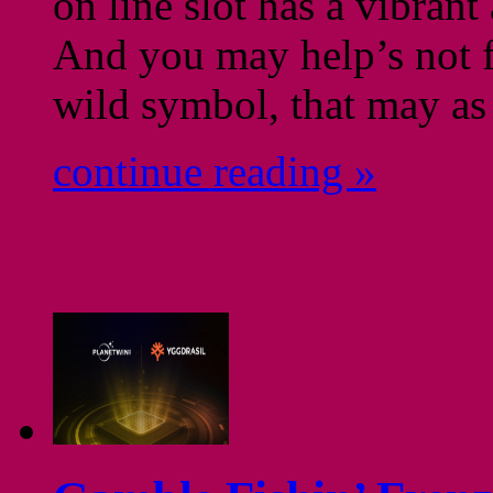
on line slot has a vibrant
And you may help’s not f
wild symbol, that may as
continue reading »