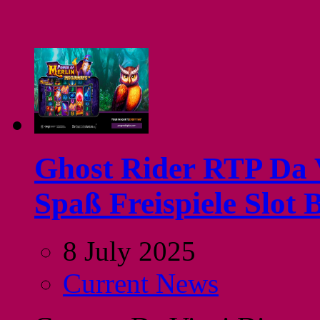
Ghost Rider RTP Da 
Spaß Freispiele Slot
8 July 2025
Current News