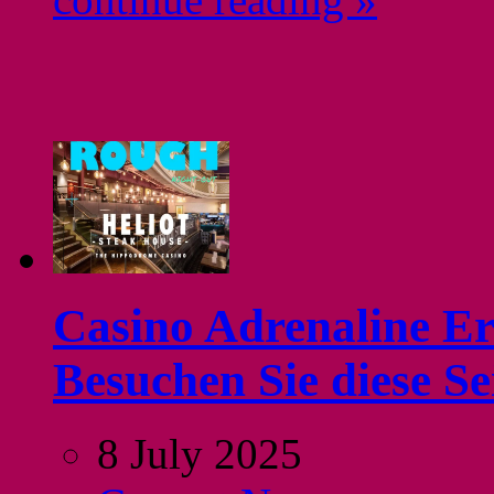
Casino Adrenaline E
Besuchen Sie diese Se
8 July 2025