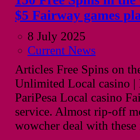
$5 Fairway games play
8 July 2025
Current News
Articles Free Spins on th
Unlimited Local casino |
PariPesa Local casino Fa
service. Almost rip-off m
wowcher deal with these 