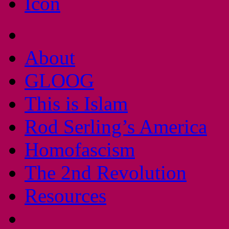
About
GLOOG
This is Islam
Rod Serling’s America
Homofascism
The 2nd Revolution
Resources