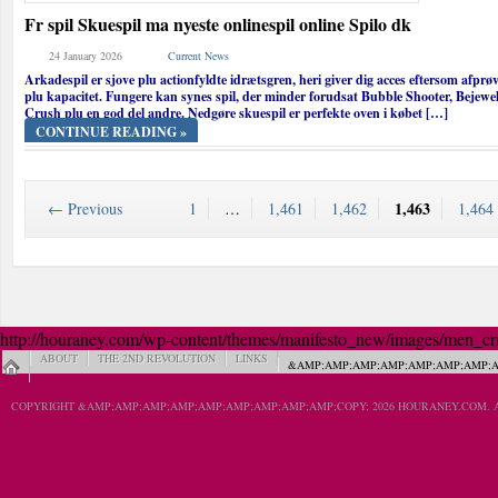
Fr spil Skuespil ma nyeste onlinespil online Spilo dk
24 January 2026
Current News
Arkadespil er sjove plu actionfyldte idrætsgren, heri giver dig acces eftersom afprøv
plu kapacitet. Fungere kan synes spil, der minder forudsat Bubble Shooter, Bejew
Crush plu en god del andre. Nedgøre skuespil er perfekte oven i købet […]
CONTINUE READING »
1,463
← Previous
1
…
1,461
1,462
1,464
http://houraney.com/wp-content/themes/manifesto_new/images/men_crn_
ABOUT
THE 2ND REVOLUTION
LINKS
&AMP;AMP;AMP;AMP;AMP;AMP;AMP;A
COPYRIGHT &AMP;AMP;AMP;AMP;AMP;AMP;AMP;AMP;AMP;COPY; 2026 HOURANEY.COM. A