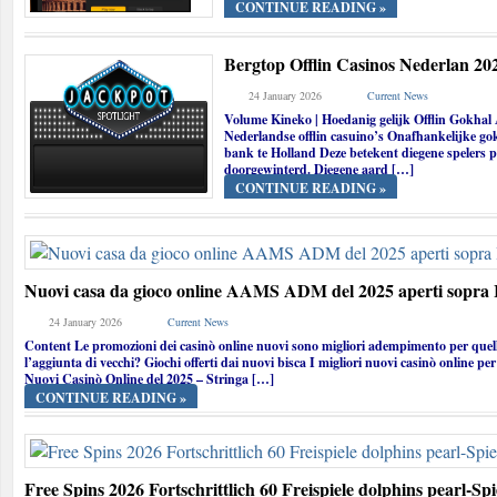
CONTINUE READING »
Bergtop Offlin Casinos Nederlan 202
24 January 2026
Current News
Volume Kineko | Hoedanig gelijk Offlin Gokhal
Nederlandse offlin casuino’s Onafhankelijke go
bank te Holland Deze betekent diegene spelers 
doorgewinterd. Diegene aard […]
CONTINUE READING »
Nuovi casa da gioco online AAMS ADM del 2025 aperti sopra I
24 January 2026
Current News
Content Le promozioni dei casinò online nuovi sono migliori adempimento per quelle
l’aggiunta di vecchi? Giochi offerti dai nuovi bisca I migliori nuovi casinò online per 
Nuovi Casinò Online del 2025 – Stringa […]
CONTINUE READING »
Free Spins 2026 Fortschrittlich 60 Freispiele dolphins pearl-Sp