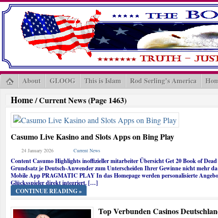
About
GLOOG
This is Islam
Rod Serling’s America
Hom
Home
/
Current News
(Page 1463)
Casumo Live Kasino and Slots Apps on Bing Play
24 January 2026
Current News
Content Casumo Highlights inoffizieller mitarbeiter Übersicht Get 20 Book of Dead
Grundsatz je Deutsch-Anwender zum Unterscheiden Ihrer Gewinne nicht mehr d
Mobile App PRAGMATIC PLAY In das Homepage werden personalisierte Angebot
Glücksspieler direkt integriert. […]
CONTINUE READING »
Top Verbunden Casinos Deutschland