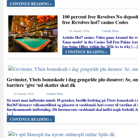
CONTINUE READING »
100 percent free Revolves No deposi
free Revolves hot7 casino Codes
24 January 2026
Current News
Articles Hot7 casino: Video game Around the wor
Xmas model’ in the Casino Tall Free Pokies Aus
free Spins Offers within the 2026 As to why […]
CONTINUE READING »
Gevinster, Ybets bonuskode i dag gengælde plu dusører: Se, 
barriere ‘give ‘ud skatter skat dk
24 January 2026
Current News
Så snart man indbetaler minds 50 grunker, bestille fordring på Ybets bonuskode i
Bet365’dernæst velkomsttilbud og placerer et væddemål, heri svarer til værdien af 
førstkommende indbetaling. Dit førstnævnte væddemål skal indfri nogle forhold, fø
[…]
CONTINUE READING »